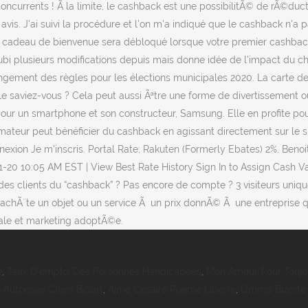
e
,
Taux D'emploi Des Personnes Handicapées
,
Mon Amour Pour Touj
 Autorisée Chien Bidart
,
Aimé Césaire Poème Liberté
,
Ommp Bizerte