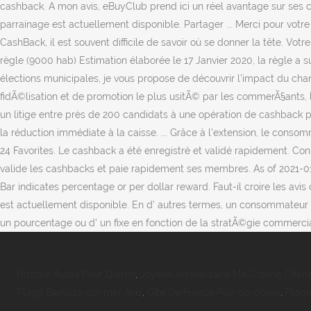
Histoire Audio Pour Dormir
,
Joyeux Anniversaire Ma Copine Chéri
Plage Banyuls-sur-mer Avis
,
Gîte De France Puy-de-dôme
,
Plage