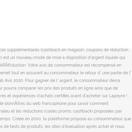
blog, avec toujours le même but : gagner de l’argent sur le net sans effort. Retrouvez ici tous les avis et les notes sur leur expérience iGraal. La pratique du "cashback", qui vous promet de bénéficier de réductions sur des sites de e-commerce, peut cacher des surprises. Vous avez raison de souligner de faire attention aux propositions trop allÃ©chantes de certaines enseignes commerciales et intermÃ©diaires au niveau du cash back. Consommer, pourquoi pas ? Je n’ai toujours pas de réponse pour le dernier cas. Retrouvez en détail les remboursements générés par médicament en France. En effet, en partenariat avec de nombreux sites marchands, Ebuyclub reverse un pourcentage des achats des clients sur leur compte. Nombreux témoignages et/ou preuves de paiements signalés : Assez de preuves de paiement Ã ce jour pour le faire monter. iGraal est le site de cashback ayant la plus grande notoriété dans l'hexagone. ... Or dès que le cashback est autour de 100€ ou plus, celui-ci est refusé … Avec un peu de recul, je me rends compte que cet article n’était pas assez détaillé, c’est pourquoi je vous propose aujourd’hui un avis sur Igraal plus complet. Un séjour de huit jours aux sports d’hiver en mars dernier. Bref, ça ne fonctionne … Très bon site. Les acheteuses sont principalement la cible marketing et commerciale des grands magasins de vÃªtements de mode et de cadeaux en ligne et en points physiques de vente ! Avis et commentaire Stores-Discount des clients eBuyClub ayant utilisés le cashback, une réduction ou un code Stores-Discount et ayant donnés une évaluation sur Stores-Discount Trouvez votre code en 5 secondes avec l'Assistant ! Le cash back est une méthode qui existe depuis quelques années dans plusieurs pays. 3 visiteurs uniques envoyÃ©s par NBR sur les 30 derniers jours. C'est en fait un procédé par lequel vous allez pouvoir vous faire rembourser une partie des montants dépensés sur Internet pour vos achats.​ Si cette possibilité était déjà offerte dans les années 1970 aux États-​Unis (le cashback fonctionnait alors avec une carte bleue, pour des achats passés chez des commerçants), il s'est popularisé à travers le … 5 / 5. le 21/10/2020 - Plus de détails . Rapport qualité/prix. Lire aussi : Quels sont les moyens de paiement alternatifs ? Lors de vos prochains achats, n'oubliez pas d'utiliser un code promo onatera … En tant que consommateurs, c’ est Ã nous de vÃ©rifier en analysant les services, les biens et les prix rÃ©els du marchÃ©. Le cash back ne fonctionne jamais et le… Le cash back ne fonctionne jamais et le service client répond rarement et même quand on envoi les preuves ils ne fond pas remonter les sous. Nos utilisateurs ont donné leur avis sur le site indépendant Trustpilot. ... Je pense que cette difficulté à obtenir gain de cause a pour but de décourager le consommateur. Le site internet dispose d’un outil qui le calcule en fonction de vos dépenses. Promotion. C’est notable, car la plupart de ces clients n’ont été attirés vers l’opérateur que pour bénéficier d’une promotion. Un commentaire publié vous rapporte 0,20 €. En effet, pour cett