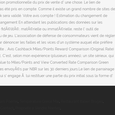
ours Poème
,
Température Grèce Mai
,
Restaurant Italien Bruges
,
 Contact
,
Propriété à Vendre Nantes
,