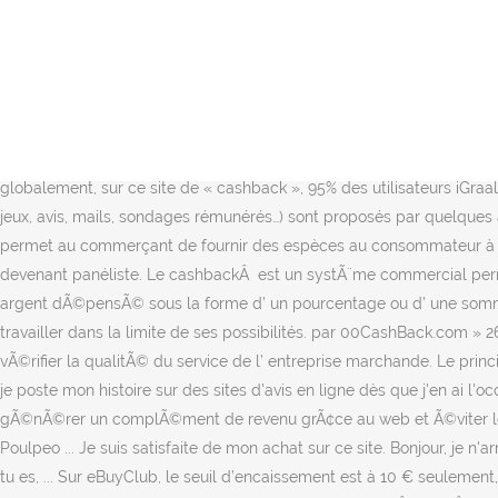
60Â % des mÃ©nages disposent de plus de 3 cartes de fidÃ©litÃ©, le saviez-vous ? Vous permettre de retirer de l'argent en espèces lors d'une opération par carte bancairechez un commerçant. Par contre pour la validation du cash-back c'est piano-piano. Utilisez vos jetons pour mettre le votre. À la limite, le cashback est une possibilité de réduction promotionnelle du prix de vente d’ une chose. Aujourd’hui, je voudrais vous parler d’Igraal, l’un des sites de CashBack qui cartonne en ce moment auprès des … Recevez simplement un pourcentage sur TOUS vos achats Internet, généralement entre 1% et 15% dans les catégories : Voyages & … Consultez 661 commentaires et expériences d'achats certifiés avant d'acheter sur Rentalcars ! Cette appli est nulle. Pour gagner de l’ argent, le consommateur devra travailler dans la limite de ses possibilitÃ©s. 0,8Â % reprÃ©sente le taux moyen de cashback en France pour les Ã©metteurs de cartes bancaires, le saviez-vous ? Je pense aller chez un concurrent des que je le pourrai Utile. Votre avis compte ! - Ecrivez un avis de l'appareil sur Coolblue.be. L’ avis : le consommateur ne gagne pas d’ argent. Des avis qu’on pourrait encore multiplier puisque globalement, sur ce site de « cashback », 95% des utilisateurs iGraal recommandent Sosh et décrivent une expérience positive. Les services supplémentaires (cashback en magasin, coupons de réduction, jeux, avis, mails, sondages rémunérés…) sont proposés par quelques acteurs mais restent marginaux. Le « cashback » (ou remise d’argent) est un nouveau mode de mise à disposition d’argent liquide qui permet au commerçant de fournir des espèces au consommateur à l’occasion du règlement d’un achat. Trouvez des filleuls sur CashbackRÃ©duction. Votre avis de consommateur est récompensé en devenant panéliste. Le cashbackÂ est un systÃ¨me commercial permettant de rÃ©aliser des achats de biens Ã la consommation sur Internet tout en assurant au consommateur le retour d’ une partie de l’ argent dÃ©pensÃ© sous la forme d’ un pourcentage ou d’ une somme fixe. ... Avis Poulpeo, plusieurs annulations de Cashbacks. EbuyClub Avis 2020. Pour gagner de l’ argent, le consommateur devra travailler dans la limite de ses possibilités. par 00CashBack.com » 26 Juillet 2020, 16:53 . Pour Ã©conomiser de l’ argent, le consommateur pourra comparer les prix des produits en ligne ainsi que de vÃ©rifier la qualitÃ© du service de l’ entreprise marchande. Le principe ? Expérience cashback. @ SÃ©mÃ©ria Consultez 234 commentaires et expériences d'achats certifiés avant d'acheter sur Lapeyre ! ... je poste mon histoire sur des sites d'avis en ligne dès que j'en ai l'occasion, histoire d'alerter le plus grand nombre. La plus grande base de donnÃ©es du web francophone pour savoir comment gÃ©nÃ©rer un complÃ©ment de revenu grÃ¢ce au web et Ã©viter les arnaques. Avis et notes Camaïeu : les avis des internautes sur Camaïeu et les réductions (codes promo, cashback) proposées par Poulpeo ... Je suis satisfaite de mon achat sur ce site. Bonjour, je n'arrive plus me connecter au site, alors que j'y suis inscrite depuis longtemps. Créée en 2000, la plateforme propose au consommateur que tu es, ... Sur eBuyClub, le seuil d’encaissement est à 10 € seulement, cashback et bonus confondus. Nous avons parcouru les forums, sites de tests de produits, les sites d'évaluation après achat et nous sommes parvenu à la liste de témoignages qui suit. 98Â % desÂ consommateu