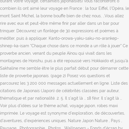
durant votre voyage, certain(e)s japonais(es) vous raconteront ô
combien ils ont aimé leur voyage en France : la tour Eiffel, l’Opéra, le
mont Saint Michel, la bonne bouffe bien de chez nous, …Vous allez
rire avec eux et peut-être même finir par aller dans un bar pour
trinquer. Découvrez un florilège de 30 expressions et poèmes à
méditer, puis à appliquer. Kanto-orowa-yaku-saku-no-arankep-
shinep-ka-isam “Chaque chose dans ce monde a un rôle à jouer” Ce
proverbe ancien, venant du peuple Aïnou qui vivait dans les
montagnes de Honshu, puis a été repoussé vers Hokkaido et jusqu’à
Sakhaline me semble être le plus parfait début pour démarrer cette
liste de proverbe japonais. (page 2) Posez vos questions et
parcourez les 3 200 000 messages actuellement en ligne. Liste des
citations de Japonais (Japon) de célébrités classées par auteur,
thématique et par nationalité. 2. 5. Il s'agit là … 18 févr. Il s'agit là …
Voir plus d'idées sur le thème achat, voyage japon, robes maxi
imprimée. Le voyage est synonyme d’exploration, de découvertes,
d’aventures, d’expériences uniques. Nature Japon Nature , Pays ,
Paysage , Photographie , Photos , Wallpapers - Fonds d'écran by