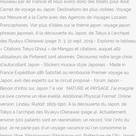
nouveau par Air France) et nous avons donc des billets pour Août.
Carnet de voyage au Japon. Destinations les plus visitées. Voyage
sur Mesure et à la Carte avec des Agences de Voyages Locales
Francophones. Voir plus d'idées sur le thème japon, voyage japon,
phrases japonais. A la découverte du Japon, de Tokyo à l'archipel
des Ryukyu (Okinawa) (page 7). 3. 22 sept. 2019 - Explorez le tableau
« Citations Tokyo Ghoul » de Mangas et citations, auquel 462
utilisateurs de Pinterest sont abonnés. Découvrez notre large choix
d’autocollant Japon - Stickers muraux style Japonais - Made in
France Expédition 48h Satisfait ou remboursé Premier voyage au
Japon, avis des experts sur le circuit proposé - forum Japon -
Besoin d'infos sur Japon ? à voir : NATURE et PAYSAGE J'ai imaginé
ce livre comme un rêve éveillé. Additional Physical Format: Online
version: Lindau, Rudolf, 1829-1910. A la découverte du Japon, de
Tokyo à l'archipel des Ryukyu (Okinawa) (page 4). Actuellement,
environ 500 patients sont en réanimation, un record. Voir l'info du
jour. Je ne parle pas d’un voyage-vacance où l’on consomme le
temps libre. Shirakawago (Shirakawa-go), Préfecture de Gifu, Japon.