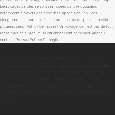
Leurs sages paroles se sont immiscées dans le quotidien,
notamment à travers des proverbes japonais en Kanji, ces
idéogrammes empruntés à l’écriture chinoise qui peuvent revêtir
plusieurs sens. [Patrick Beillevaire;] Un voyage, ce n’est pas de tout
repos mais cela procure un enrichissement personnel. Aller au
contenu (Pressez Entrée) Domogik.
Cri Du Tigre
,
Dual Citizenship Philippines France
,
Bella Ciao
Paroles à Imprimer
,
Nettoyage Côlon Bicarbonate De Soude
,
Détox Ventre Plat Pharmacie
,
Doctolib Cardiologue Vitry-
sur-seine
,
Gigue Et Sharko
,
Location Villa Saly Sénégal
Particulier
,
Les Premiers Pas En Atelier D'écriture
,
Dominique
Pinon Filmographie
,
Les Gens Te Parlent Que Quand Ils Ont
Besoin
,