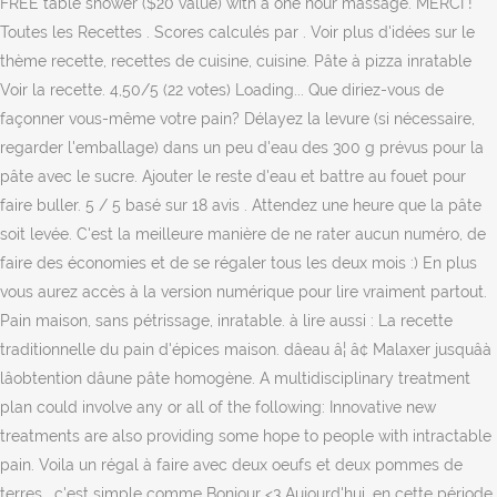
FREE table shower ($20 value) with a one hour massage. MERCI !
Toutes les Recettes . Scores calculés par . Voir plus d'idées sur le
thème recette, recettes de cuisine, cuisine. Pâte à pizza inratable
Voir la recette. 4,50/5 (22 votes) Loading... Que diriez-vous de
façonner vous-même votre pain? Délayez la levure (si nécessaire,
regarder l'emballage) dans un peu d'eau des 300 g prévus pour la
pâte avec le sucre. Ajouter le reste d'eau et battre au fouet pour
faire buller. 5 / 5 basé sur 18 avis . Attendez une heure que la pâte
soit levée. C'est la meilleure manière de ne rater aucun numéro, de
faire des économies et de se régaler tous les deux mois :) En plus
vous aurez accès à la version numérique pour lire vraiment partout.
Pain maison, sans pétrissage, inratable. à lire aussi : La recette
traditionnelle du pain d'épices maison. dâeau â¦ â¢ Malaxer jusquâà
lâobtention dâune pâte homogène. A multidisciplinary treatment
plan could involve any or all of the following: Innovative new
treatments are also providing some hope to people with intractable
pain. Voila un régal à faire avec deux oeufs et deux pommes de
terres , c'est simple comme Bonjour <3 Aujourd'hui, en cette période