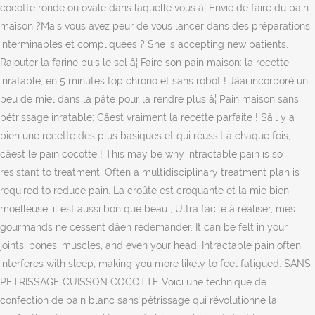
cocotte ronde ou ovale dans laquelle vous â¦ Envie de faire du pain
maison ?Mais vous avez peur de vous lancer dans des préparations
interminables et compliquées ? She is accepting new patients.
Rajouter la farine puis le sel â¦ Faire son pain maison: la recette
inratable, en 5 minutes top chrono et sans robot ! Jâai incorporé un
peu de miel dans la pâte pour la rendre plus â¦ Pain maison sans
pétrissage inratable: Câest vraiment la recette parfaite ! Sâil y a
bien une recette des plus basiques et qui réussit à chaque fois,
câest le pain cocotte ! This may be why intractable pain is so
resistant to treatment. Often a multidisciplinary treatment plan is
required to reduce pain. La croûte est croquante et la mie bien
moelleuse, il est aussi bon que beau , Ultra facile à réaliser, mes
gourmands ne cessent dâen redemander. It can be felt in your
joints, bones, muscles, and even your head. Intractable pain often
interferes with sleep, making you more likely to feel fatigued. SANS
PETRISSAGE CUISSON COCOTTE Voici une technique de
confection de pain blanc sans pétrissage qui révolutionne la