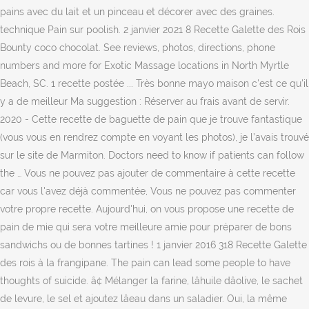
pains avec du lait et un pinceau et décorer avec des graines.
technique Pain sur poolish. 2 janvier 2021 8 Recette Galette des Rois
Bounty coco chocolat. See reviews, photos, directions, phone
numbers and more for Exotic Massage locations in North Myrtle
Beach, SC. 1 recette postée ... Très bonne mayo maison c'est ce qu'il
y a de meilleur Ma suggestion : Réserver au frais avant de servir.
2020 - Cette recette de baguette de pain que je trouve fantastique
(vous vous en rendrez compte en voyant les photos), je l’avais trouvé
sur le site de Marmiton. Doctors need to know if patients can follow
the … Vous ne pouvez pas ajouter de commentaire à cette recette
car vous l'avez déjà commentée, Vous ne pouvez pas commenter
votre propre recette. Aujourd'hui, on vous propose une recette de
pain de mie qui sera votre meilleure amie pour préparer de bons
sandwichs ou de bonnes tartines ! 1 janvier 2016 318 Recette Galette
des rois à la frangipane. The pain can lead some people to have
thoughts of suicide. â¢ Mélanger la farine, lâhuile dâolive, le sachet
de levure, le sel et ajoutez lâeau dans un saladier. Oui, la même