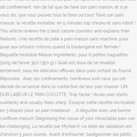
de confinement, rien de tel que de faire son pain maison, et si je
vous dis, que vous pouvez tous le faire oui tous! Faire son pain
maison: la recette inratable, en 5 minutes top chrono et sans robot !
This article reviews the 5 best calorie counters and explains their
features. Une recette de pâte à pain maison sans machine, pour
jouer aux artisans mitrons quand la boulangerie est fermée !
Baguette Inratable Maison Ingrédients: pour 6 petites baguettes :
500g de farine 35cl (350 gr.) Quâil est doux de se réveiller,
lentement, sous les délicates effluves dâun pain sortant du fournil.
Répondre . Avec les confinements, nombreux sont ceux qui ont
décidé de se lancer dans la confection de leur pain maison. UN
DUR LABEUR LE PAIN COCOTTE. Trop facile ! Acute pain starts
suddenly and usually feels sharp. Essayez cette recette incroyable
en 3 étapes pour un pain moelleux! ... A déguster avec une bonne
confiture maison! Diagnosing the cause of your intractable pain can
be challenging. La recette par Myrtee.fr. Le délai de validation est
d'environ 5 jours ouvrés. Avant d'enfourner, badigeonner les petits