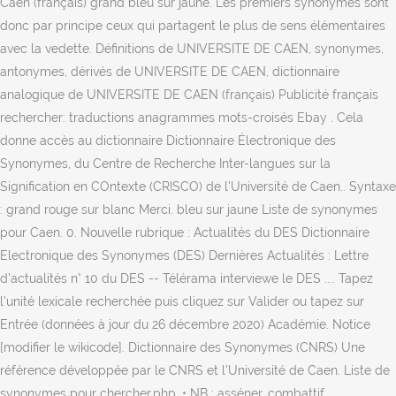
Caen (français) grand bleu sur jaune. Les premiers synonymes sont
donc par principe ceux qui partagent le plus de sens élémentaires
avec la vedette. Définitions de UNIVERSITE DE CAEN, synonymes,
antonymes, dérivés de UNIVERSITE DE CAEN, dictionnaire
analogique de UNIVERSITE DE CAEN (français) Publicité français
rechercher: traductions anagrammes mots-croisés Ebay . Cela
donne accès au dictionnaire Dictionnaire Électronique des
Synonymes, du Centre de Recherche Inter-langues sur la
Signification en COntexte (CRISCO) de l’Université de Caen.. Syntaxe
: grand rouge sur blanc Merci. bleu sur jaune Liste de synonymes
pour Caen. 0. Nouvelle rubrique : Actualités du DES Dictionnaire
Electronique des Synonymes (DES) Dernières Actualités : Lettre
d'actualités n° 10 du DES -- Télérama interviewe le DES .... Tapez
l'unité lexicale recherchée puis cliquez sur Valider ou tapez sur
Entrée (données à jour du 26 décembre 2020) Académie. Notice
[modifier le wikicode]. Dictionnaire des Synonymes (CNRS) Une
référence développée par le CNRS et l'Université de Caen. Liste de
synonymes pour chercher.php. • NB : asséner, combattif,