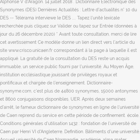
Alphonse V d'Aragon. 14 juillet 2018 . Dictionnaire Electronique des
Synonymes (DES) Dernières Actualités : Lettre d'actualités n° 10 du
DES -- Télérama interviewe le DES .... Tapez l'unité lexicale
recherchée puis cliquez sur Valider ou tapez sur Entrée (données à
jour du 26 décembre 2020) * Avant toute consultation, merci de lire
cet avertissement Ce modèle donne un lien direct vers l’article du
site www.crisco.unicaen.fr correspondant à la page à laquelle il est
appliqué. La gratuité de la consultation du DES reste un acquis
immuable, un service public fourni par l’université. Au Moyen Âge,
institution ecclésiastique jouissant de privilèges royaux et
pontificaux et chargée de l'enseignement. Dictionnaire-
synonyme.com, c'est plus de 44800 synonymes, 15000 antonymes
et 8600 conjugaisons disponibles. UER. Après deux semaines
d’arrêt, le fameux dictionnaire de synonymes en ligne de l’université
de Caen reprend du service en cette période de confinement. école.
Conditions générales d'utilisation 1432 : fondation de l'université de
Caen par Henri VI d'Angleterre. Definition. Bâtiments d'une université.
Accueil université de Caen Normandie. académie, alma mater,