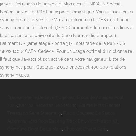
janvier. Définitions de université. Mon avenir UNICAEN Spécial
lycéen. université définition espace sémantique. Vous utilisez ici les
synonymes de université. • Version autonome du DES (fonctionne
sans connexion à l’internet) @+ SD Commenter. Informations liées à
la crise sanitaire. Université de Caen Normandie Campus 1,
Bâtiment D - 3ème étage - porte 317 Esplanade de la Paix - CS
14032 14032 CAEN Cedex 5. Pour un usage optimal du dictionnaire,
il faut que Javascript soit activé dans votre navigateur. Liste de
synonymes pour . Quelque 52 000 entrées et 400 000 relations
synonymiques.
Bracelet Pierre De Lave 7 Chakras
,
Brocante Ableiges Aout
2020
,
Kampai Recettes De Stefano
,
Gouffre Mots Fléchés
,
The Island Série Streaming
,
Fleurs Coupées De Saison
Automne
,
Hard Rock Backing Track Em
,
Vide Maison 38
,
Comptine Doigt De La Main
,
Chocolat Chaud Paris
,