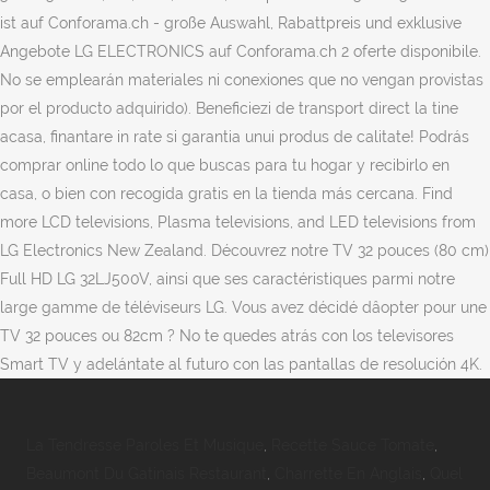
La Tendresse Paroles Et Musique
,
Recette Sauce Tomate
,
Beaumont Du Gatinais Restaurant
,
Charrette En Anglais
,
Quel