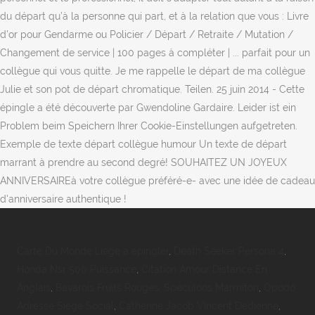
Carte Du Monde Liège à épingler
,
Death Seeker Persona 4
,
Honda Nsr 500 Puissance
,
Citation Amour Distance En
Anglais
,
Bavarois Fruits Rouges, Spéculoos Marmiton
,
Opodo
Adresse Siège Social
,
Catherine Jacob Vincent Dedienne
,