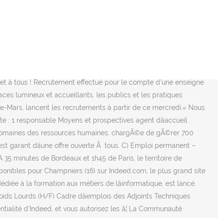
aux usagers (H/F), Offre nÂ°55 : 1 adjoint (e) au responsable de service / Responsable administratif (ve) et financier(Ã¨re) (H/F), Offre nÂ°43 : 1 responsable Moyens et prospectives (H/F), Agenda : les Ã©vÃ¨nements de vos communes. Welljob Angoulême recrute pour un de ses clients un inventoriste H/F. Vous êtes à la recherche d'un emploi : Cabinet Recrutement ? GrandAngoulême recrute pour la direction des services techniques, au sein du parc automobile : 1 adjoint (e) au responsable de service / Responsable administratif […] Lire la suite », La communauté d’agglomération de GrandAngoulême regroupe 38 communes – 140 000 habitants. 25 Boulevard Besson Bey Le GrandAngoulÃªme recrute pour la direction des services techniques, au sein du parc automobile : 1 adjoint (e) au responsable de service / Responsable administratif […] Lire la suite Â», La communautÃ© dâagglomÃ©ration de GrandAngoulÃªme regroupe 38 communes – 140 000 habitants. C'est pourquoi nous cherchons à intégrer un ou plusieurs Chargé(s) de recrutement H/F en alternance . Vous serez amenÃ©(e) Ã prendre en compte les […] Lire la suite Â», L’Alpha, mÃ©diathÃ¨que communautaire, a ouvert au public il y a 5 ans. GrandAngoulÃªme couvre un territoire de 38 communes et compte – 141 000 habitants. Établissement dynamique disposant d’une offre étendue de disciplines artistiques qu’il fait rayonner sur […] Lire la suite », La Communauté d’Agglomération du Grand Angoulême recrute : 1 mécanicien Poids Lourds (H/F) Cadre d’emplois des Adjoints Techniques Territoriaux – (cat. Il y en a 150 disponibles pour Angoulême (16) sur Indeed.fr, le plus grand site d'emploi mondial. Angoulême 2010 - 2014 Au sein de la Direction du Développement Economique du GrandAngoulême, mes missions sâarticulent autour de 2 thématiques principales : - La mise en place et développement dâune démarche marketing territoriale destinée à la promotion du territoire de lâagglomération augoumoisine intra et extra muros et â¦ […] Lire la suite », La communauté d’agglomération de GrandAngoulême situé dans le département de la Charente et dans la région Nouvelle Aquitaine. 22K likes. ), GrandAngoulÃªme Recrutement Angoulême, Recrutement Paris Infographiste de modélisation props/décors Dans le cadre de ses productions originales (série animée 3D), STUDIO HARI recrute UNâ¢E INFOGRAPHISTE DE MODÉLISATION PROPS / DÉCORS GrandAngoulême recrute : 1 responsable Moyens et prospectives agent d’accueil polyvalent (H/F) Cadre d’emplois des Attachés territoriaux – Catégorie A Au sein d’une équipe de 14 personnes dédiées aux domaines des ressources humaines, chargée de gérer 700 collaborateurs permanents et 150 non-permanents environ, […] Lire la suite », GrandAngoulême trice de jeunes enfants au sein de la Direction de l'enfance - CDD 3 mois RattachÃ© au pÃ´le proximitÃ© de la communautÃ© dâagglomÃ©ration de GrandAngoulÃªme, (38 communes – 140 000 habitants), le conservatoire Ã rayonnement dÃ©partemental et ses 72 agents (56 enseignants, 16 agents administratifs et techniques) accueillent prÃ¨s de 1000 Ã©lÃ¨ves en musique, danse et thÃ©Ã¢tre. GrandAngoulême couvre un territoire de 38 communes et compte – 141 000 habitants. Son accès gratuit, avec une amplitude de 40h/semaine, est garant d’une offre ouverte à tous. GrandA