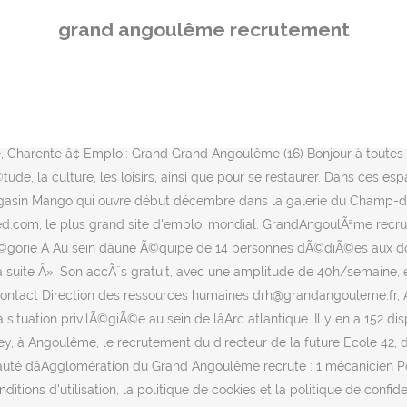
auté dâAgglomération du Grand Angoulême recrute : 1 mécanicien Poids Lourds (H/F) Cadre dâemplois des Adjoints Techniques Territoriaux â (cat. Dans ces espaces lumineux et accueillants, les publics et les pratiques s’entremÃªlent. En créant un CV Indeed, vous acceptez les conditions d'utilisation, la politique de cookies et la politique de confidentialité d'Indeed, et vous autorisez â¦ Emploi : Grands comptes debutants à Angoulême, Charente â¢ Recherche parmi 591.000+ offres d'emploi en cours â¢ Rapide & Gratuit â¢ Temps plein, temporaire et à temps partiel â¢ Meilleurs employeurs à Angoulême, Charente â¢ Emploi: Grands comptes debutants - facile à trouver ! Notre cabinet poursuit son très fort développement et s'est donné un nouveau challenge en s'implantant sur Angoulême. RÃ©ponse Ã une offre d'emploiCandidature spontanÃ©e, NumÃ©ro de l'offre (seulement si vous rÃ©pondez Ã une offre), Votre lettre de motivation* (format PDF, 2Mo max. Ãtablissement dynamique disposant dâune offre Ã©tendue de disciplines artistiques quâil fait rayonner sur […] Lire la suite Â», La CommunautÃ© d’AgglomÃ©ration du Grand AngoulÃªme recrute : 1 mÃ©canicien Poids Lourds (H/F) Cadre dâemplois des Adjoints Techniques Territoriaux – (cat. Il y en a 78 disponibles pour 16000 Angoulême sur Indeed.com, le plus grand site d'emploi mondial. Bienvenue sur la page officielle de l'agglomération du GrandAngoulême. ASTORIA RECRUTEMENT, est un cabinet de recrutement spécialisé en grande distribution, commerce et industrie. 16023 AngoulÃªme Cedex, Cliquez pour partager sur Twitter(ouvre dans une nouvelle fenÃªtre), Cliquez pour partager sur Facebook(ouvre dans une nouvelle fenÃªtre), Cliquez pour partager sur Google+(ouvre dans une nouvelle fenÃªtre), Cliquer pour imprimer(ouvre dans une nouvelle fenÃªtre), OpÃ©ration de Renouvellement Urbain (ORU), Plan de sauvegarde centre-ville d'AngoulÃªme, Plan Local dâUrbanisme intercommunal â Habitat et DÃ©placement (PLUi-HD), Modernisation de lâusine dâeau potable du Pontil Ã Touvre, Accueils de Loisirs sans HÃ©bergement (ALSH), Programmes et ressources pÃ©dagogiques sur lâenvironnement, Dispositif d'aide Ã l'investissement locatif, Pass Accession : devenir propriÃ©taire dans l'ancien, Plan de prÃ©vention du bruit dans lâenvironnement, Plan Local dâUrbanisme intercommunal (PLUi), EnquÃªtes publiques et procÃ©dures en cours, SchÃ©ma de CohÃ©rence Territoriale (SCoT), RÃ¨glement Local de PublicitÃ© intercommunal (RLPi), Plan de sauvegarde et de mise en valeur du centre-ville d'AngoulÃªme, Le Projet Agricole et Alimentaire Territorial Durable (PAATD) de GrandAngouleme, Vers lâautosuffisance alimentaire en Charente, Nautilis â Centre aquatique et patinoire, Centre Equestre â LâÃ©trier Charentais, Parc des expositions et des congrÃ¨s Espace Carat, Parcours dâÃ©ducation artistique et culturelle (PEAC), Demande de subvention culturelle pour les associations, Fonds documentaire et supports pÃ©dagogiques, Offre nÂ°64 : 1 agent dâaccueil polyvalent (H/F), Offre nÂ°63 : 1 mÃ©canicien Poids Lourds (H/F), Offre nÂ°61 : 1 conseiller en Ãnergie PartagÃ© (H/F), Offre nÂ°60 : 1 directeur(trice) Eau Potable / Assainissement (H/F), Offre nÂ°58 : 1 agent du circuit du document (H/F), Offre nÂ°57 : 1 responsable de lâÃ©quipe Â« Accueil Â» et de la relation 
grand angoulême recrutement