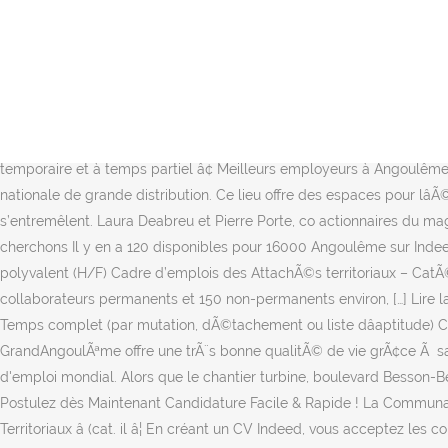
Vous pouvez consulter toutes nos offres sur notre site : www.astoriarecrutement.fr Homme/femme de terrain Angoulême est LA ville des festivals, de la bande dessinée en passant par la gastronomie et le film francophone, Angoulême aime toutes les cultures. Emploi : Maire recrute à Angoulême, Charente â¢ Recherche parmi 553.000+ offres d'emploi en cours â¢ Rapide & Gratuit â¢ Temps plein, temporaire et à temps partiel â¢ Meilleurs employeurs à Angoulême, Charente â¢ Emploi: Maire Unique école publique en France à former aux métiers des jeux vidéo, le Cnam- Enjmin à Angoulême accueille 200 étudiants venus des quatre coins du â¦ Vous serez amené(e) à prendre en compte les […] Lire la suite », L’Alpha, médiathèque communautaire, a ouvert au public il y a 5 ans. Grand-Angoulême : les trois magasins Lidl fermés suite au décès brutal dâun employé, cellule psychologique activée Le Lidl de Gond Pontouvre est fermé ce samedi. Depuis plusieurs années j'ai entamé un travail de mise en contact candidats/entreprises en Charente via mes réseaux sociaux. Emploi : Grand-ouest à Angoulême, Charente â¢ Recherche parmi 603.000+ offres d'emploi en cours â¢ Rapide & Gratuit â¢ Temps plein, temporaire et à temps partiel â¢ Meilleurs employeurs à Angoulême, Charente â¢ Emploi: Grand Grand Angoulême (16) Bonjour à toutes et à tous ! Recrutement effectué pour le compte d'une enseigne nationale de grande distribution. Ce lieu offre des espaces pour lâÃ©tude, la culture, les loisirs, ainsi que pour se restaurer. Dans ces espaces lumineux et accueillants, les publics et les pratiques s’entremêlent. Laura Deabreu et Pierre Porte, co actionnaires du magasin Mango qui ouvre début décembre dans la galerie du Champ-de-Mars, lancent les recrutements à partir de ce mercredi.« Nous cherchons Il y en a 120 disponibles pour 16000 Angoulême sur Indeed.com, le plus grand site d'emploi mondial. GrandAngoulÃªme recrute : 1 responsable Moyens et prospectives agent dâaccueil polyvalent (H/F) Cadre d’emplois des AttachÃ©s territoriaux – CatÃ©gorie A Au sein dâune Ã©quipe de 14 personnes dÃ©diÃ©es aux domaines des ressources humaines, chargÃ©e de gÃ©rer 700 collaborateurs permanents et 150 non-permanents environ, […] Lire la suite Â». Son accÃ¨s gratuit, avec une amplitude de 40h/semaine, est garant dâune offre ouverte Ã tous. C) Emploi permanent – Temps complet (par mutation, dÃ©tachement ou liste dâaptitude) Contact Direction des ressources humaines drh@grandangouleme.fr, A 35 minutes de Bordeaux et 1h45 de Paris, le territoire de GrandAngoulÃªme offre une trÃ¨s bonne qualitÃ© de vie grÃ¢ce Ã sa situation privilÃ©giÃ©e au sein de lâArc atlantique. Il y en a 152 disponibles pour Champniers (16) sur Indeed.com, le plus grand site d'emploi mondial. Alors que le chantier turbine, boulevard Besson-Bey, à Angoulême, le recrutement du directeur de la future Ecole 42, dédiée à la formation aux métiers de lâinformatique, est lancé. Postulez dès Maintenant Candidature Facile & Rapide ! La Communauté dâAgglomération du Grand Angoulême recrute : 1 mécanicien Poids Lourds (H/F) Cadre dâemplois des Adjoints Techniques Territoriaux â (cat. il â¦ En créant un CV Indeed, vous acceptez les conditions d'utilisation, la politique de cookies et la politique de confidentialité d'Indeed, et vous autorisez les â¦ La Commun