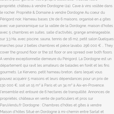
propriété, château à vendre Dordogne (24). Cave à vins voûtée dans
le rocher. Propriété & Domaine à vendre Dordogne Au coeur du
Périgord noir, Hameau bases 17e de 6 maisons, organisé en 4 gites
avec vue panoramique sur la vallée de la Dordogne, maison d'hotes
avec 5 chambres en suites, salle d'activités, grange aménageable,
sur 3,3 Ha, avec piscine, sauna, tennis de 16 m2, petit salon.Quelques
marches pour 2 belles chambres et pièce lavabo. 296 000 € … They
cover the ground floor or the 1st floor or are spread over both floors.
A vendre exceptionnelle demeure du Périgord. La Dordogne est un
département qui ravit les amateurs de balades en forêt et les fins
gourmets. Le Kerveno, petit hameau breton, dans lequel vous
pouvez acquérir 5 maisons et leurs dépendances pour un prix de
130 000 €, soit un 15 m² à Paris et un 34 m² à Aix-en-Provence.
l'ensemble est entouré de 6 hectares de tranquillité. Annonces de
propriétés, châteaux en vente de particuliers et pros sur
ParuVendu.fr Dordogne : Chambres d'hôtes et gîtes à vendre
Maison d'hôtes Situé en Dordogne à mi-chemin entre Sarlat et