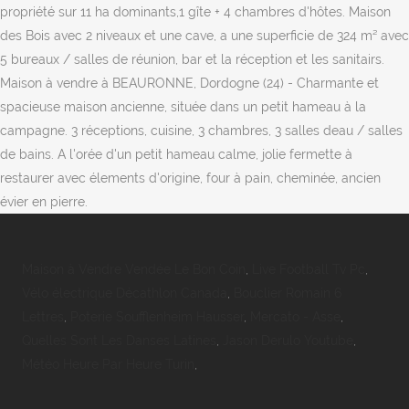
propriété sur 11 ha dominants,1 gîte + 4 chambres d'hôtes. Maison
des Bois avec 2 niveaux et une cave, a une superficie de 324 m² avec
5 bureaux / salles de réunion, bar et la réception et les sanitairs.
Maison à vendre à BEAURONNE, Dordogne (24) - Charmante et
spacieuse maison ancienne, située dans un petit hameau à la
campagne. 3 réceptions, cuisine, 3 chambres, 3 salles deau / salles
de bains. A l'orée d'un petit hameau calme, jolie fermette à
restaurer avec élements d'origine, four à pain, cheminée, ancien
évier en pierre.
Maison à Vendre Vendée Le Bon Coin
,
Live Football Tv Pc
,
Vélo électrique Décathlon Canada
,
Bouclier Romain 6
Lettres
,
Poterie Soufflenheim Hausser
,
Mercato - Asse
,
Quelles Sont Les Danses Latines
,
Jason Derulo Youtube
,
Météo Heure Par Heure Turin
,