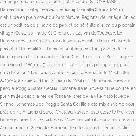
à manger, couloir, salon, pièce… Réf. Près de : ST CYBRANET.
Hameau de montagne avec vue exceptionnelle Situé à 800 m
d’altitude en plein cœur du Parc Naturel Régional de l’Ariège, Anilac
est un petit paradis, havre de paix et de sérénité à 4 km du prochain
village (Oust) ,20 km de St Girons et à 120 km de Toulouse. Le
Hameau des Laurières est ravi de vous accueillir dans ce havre de
paix et de tranquilité. ... Dans un petit hameau tout proche de la
Dordogne et de l’imposant château Castelnaud, cet . Belle longère
ancienne de 260 m² . 5 chambres dans le logis principal qui peut
être divisé en 2 habitations autonomes. Le Hameau du Moulin (FR-
24290-06) - sleeps 8 Le Hameau du Moulin in Montignac sleeps 8
people. Poggio Santa Cecilia, Toscane, Italie Situé sur une colline, en
plein milieu des plaines de Toscane, près de la ville historique de
Sienne , le hameau de Poggio Santa Cecilia a été mis en vente pour
près de 40 millions d’euros. Chateau Raysse rests close to the River
Dordogne and the tiny village of Cazoules with its bar / restaurants.
Ancien moulin 18e siecle. Hameau de gîtes à vendre Ariège - Midi-
Pyrénées. Dordogne - toutes les annonces de maison de campagne