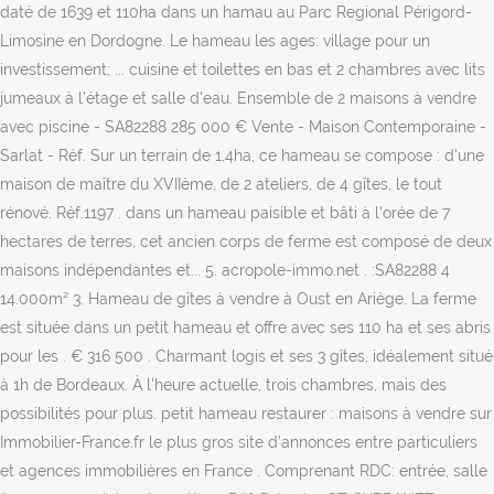
daté de 1639 et 110ha dans un hamau au Parc Regional Périgord-
Limosine en Dordogne. Le hameau les ages: village pour un
investissement; ... cuisine et toilettes en bas et 2 chambres avec lits
jumeaux à l'étage et salle d'eau. Ensemble de 2 maisons à vendre
avec piscine - SA82288 285 000 € Vente - Maison Contemporaine -
Sarlat - Réf. Sur un terrain de 1,4ha, ce hameau se compose : d'une
maison de maître du XVIIème, de 2 ateliers, de 4 gîtes, le tout
rénové. Réf.1197 . dans un hameau paisible et bâti à l'orée de 7
hectares de terres, cet ancien corps de ferme est composé de deux
maisons indépendantes et... 5. acropole-immo.net . :SA82288 4
14.000m² 3. Hameau de gîtes à vendre à Oust en Ariège. La ferme
est située dans un petit hameau et offre avec ses 110 ha et ses abris
pour les . € 316 500 . Charmant logis et ses 3 gîtes, idéalement situé
à 1h de Bordeaux. À l'heure actuelle, trois chambres, mais des
possibilités pour plus. petit hameau restaurer : maisons à vendre sur
Immobilier-France.fr le plus gros site d’annonces entre particuliers
et agences immobilières en France . Comprenant RDC: entrée, salle