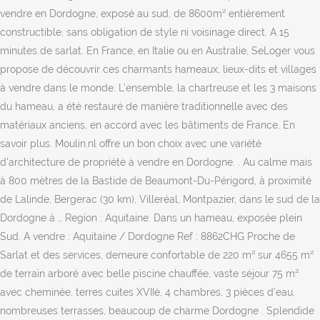
vendre en Dordogne, exposé au sud, de 8600m² entièrement
constructible, sans obligation de style ni voisinage direct. A 15
minutes de sarlat. En France, en Italie ou en Australie, SeLoger vous
propose de découvrir ces charmants hameaux, lieux-dits et villages
à vendre dans le monde. L’ensemble, la chartreuse et les 3 maisons
du hameau, a été restauré de manière traditionnelle avec des
matériaux anciens, en accord avec les bâtiments de France. En
savoir plus. Moulin.nl offre un bon choix avec une variété
d'architecture de propriété à vendre en Dordogne. . Au calme mais
à 800 mètres de la Bastide de Beaumont-Du-Périgord, à proximité
de Lalinde, Bergerac (30 km), Villeréal, Montpazier, dans le sud de la
Dordogne à … Region : Aquitaine. Dans un hameau, exposée plein
Sud. A vendre : Aquitaine / Dordogne Ref : 8862CHG Proche de
Sarlat et des services, demeure confortable de 220 m² sur 4655 m²
de terrain arboré avec belle piscine chauffée, vaste séjour 75 m²
avec cheminée, terres cuites XVIIè, 4 chambres, 3 pièces d'eau,
nombreuses terrasses, beaucoup de charme Dordogne . Splendide