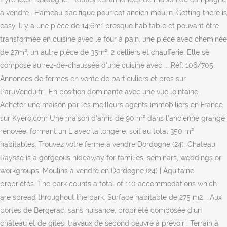
à vendre . Hameau pacifique pour cet ancien moulin. Getting there is
easy. Il y a une pièce de 14,6m² presque habitable et pouvant être
transformée en cuisine avec le four à pain, une pièce avec cheminée
de 27m², un autre pièce de 35m². 2 celliers et chaufferie. Elle se
compose au rez-de-chaussée d'une cuisine avec ... Réf: 106/705
Annonces de fermes en vente de particuliers et pros sur
ParuVendu.fr . En position dominante avec une vue lointaine.
Acheter une maison par les meilleurs agents immobiliers en France
sur Kyero.com Une maison d'amis de 90 m² dans l'ancienne grange
rénovée, formant un L avec la longère, soit au total 350 m²
habitables. Trouvez votre ferme à vendre Dordogne (24). Chateau
Raysse is a gorgeous hideaway for families, seminars, weddings or
workgroups. Moulins à vendre en Dordogne (24) | Aquitaine
propriétés. The park counts a total of 110 accommodations which
are spread throughout the park. Surface habitable de 275 m2. . Aux
portes de Bergerac, sans nuisance, propriété composée d'un
château et de gîtes, travaux de second oeuvre à prévoir . Terrain à