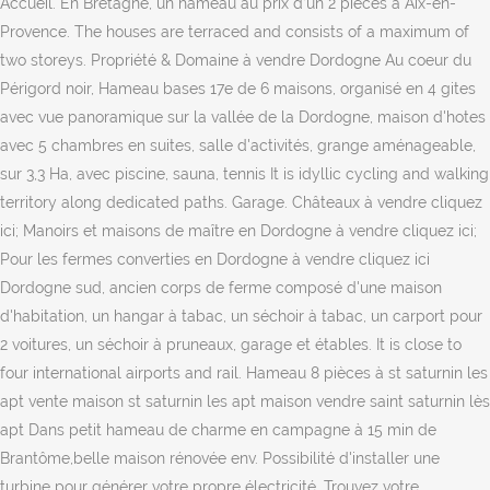
Accueil. En Bretagne, un hameau au prix d’un 2 pièces à Aix-en-
Provence. The houses are terraced and consists of a maximum of
two storeys. Propriété & Domaine à vendre Dordogne Au coeur du
Périgord noir, Hameau bases 17e de 6 maisons, organisé en 4 gites
avec vue panoramique sur la vallée de la Dordogne, maison d'hotes
avec 5 chambres en suites, salle d'activités, grange aménageable,
sur 3,3 Ha, avec piscine, sauna, tennis It is idyllic cycling and walking
territory along dedicated paths. Garage. Châteaux à vendre cliquez
ici; Manoirs et maisons de maître en Dordogne à vendre cliquez ici;
Pour les fermes converties en Dordogne à vendre cliquez ici
Dordogne sud, ancien corps de ferme composé d'une maison
d'habitation, un hangar à tabac, un séchoir à tabac, un carport pour
2 voitures, un séchoir à pruneaux, garage et étables. It is close to
four international airports and rail. Hameau 8 pièces à st saturnin les
apt vente maison st saturnin les apt maison vendre saint saturnin lès
apt Dans petit hameau de charme en campagne à 15 min de
Brantôme,belle maison rénovée env. Possibilité d'installer une
turbine pour générer votre propre électricité. Trouvez votre