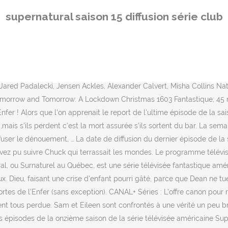
pernatural . Partagez cette émission avec vos amis. Posted on 10/28/2020. PC / MAC - Tablette - Smartphone ! Retrouvez tous les meilleurs programmes sur myCANAL ! Série TV Supernatural Dis-moi oui (50 mn) Saison 11 : Episode 10/23 Sam est désormais piégé dans la cage avec Lucifer. 06:20 Joséphine, ange gardien. Retrouvez les horaires de diffusion à la télévision de la série Supernatural. PSG - Strasbourg : à quelle heure et sur quelle chaîne regarder le match en direct ? Il demande à ses parents de dire à tout le monde qu'il avait tué Susie et kidnappé Tori (la deuxième cheerleader) qui a été retrouvé dans la cave de la famille, il décide de partir pour un "road trip" avec les Winchester. Ce vendredi à la TV sur SERIE CLUB, regardez Supernatural - Drag me away (from you). La dernière modification de cette page a été faite le 20 décembre 2020 à 16:50. Après un cauchemar de Sam où il tue Dean après avoir bu du sang de démon, les Winchester partent enquêter sur la mort d'une jeune fille (Susie Martin) dans l'Iowa. Série Club annonce la diffusion de Supernatural Saison 11 en direct des USA avec un épisode tous les vendredis dans la nui en version originale sous-titrée PSG - Strasbourg : Le meilleur bon plan CANAL+ pour regarder le match, Netflix, CANAL+ et Disney+ : La meilleure offre Séries du moment à ne pas rater, «Xena, la guerrière», «Un, dos, tres», «Peaky Blinders»… 5 séries qu’on a tant aimées, «El Cid» : Jaime Lorente, de braqueur de banques à héros national, Arte : «Mum», «Detectorists» et «Inside n°9», trois séries à l’humour so british, «Judy», «El Cid», «3615 Monique»… cinq nouveautés à voir sur les plates-formes. Découvrez les 20 épisodes de la saison 15 de la série Supernatural. En France, la saison est diffusée 24 heures après sa diffusion nord-américaine en version originale sous-titrée sur Série Club. Supernatural se finira plus tard, la saison 15 en pause indéfiniment; Supernatural se finira plus tard, la saison 15 en pause indéfiniment. Cet épisode est précédé par une spéciale rétrospective The Long Road Home. Tandis que Jack, après avoir été tué par Dieu se réveille dans le Néant où il retrouve l'Ombre et La Mort. Sam et Dean recherchent le moindre détail qui pourrait leur donner un avantage sur Dieu. 00h20: 2. La série, tournée principalement à Vancouver, est diffusée simultanément depuis le 13 septembre 2005 sur The WB, devenue The CW en septembre 2006, aux États-Unis et au Canada sur Citytv, CHCH-DT, CHEK-DT, M3 et Space. Supernatural saison 15 : Retrouvez tous les épisodes de la saison 15 de Supernatural. Supernatural saison 15 : La diffusion de l'ultime épisode repoussée. La saison 15 de Supernatural comptera 20 épisodes. The CW a pris la décision et également Série Club de ne pas diffuser la suite. Autant attendu que redouté, l’ultime épisode de Supernatural sera diffusé ce jeudi 19 novembre 2020 aux US. Retransmis en simultané en France sur Série Club, ces adieux arrivent après 15 saisons passionnantes, rythmées par les aventures de Sam et Dean Winchester. Sam, Dean et Castiel doivent sauver le monde, quand toutes les âmes de l'enfer se sont libérées pour tuer à nouveau. SERIE CLUB. 03/24/2020 TV. 20.55 Série TV Super Hero Family 4 épisodes (100 mn) Super Hero Family - 4 épisodes 20.55 Des pouvoirs peu ordinaires 21.45 Un mariage peu ordinaire 22.40 Une bague peu ordinaire 23.30 Un justicier peu
supernatural saison 15 diffusion série club