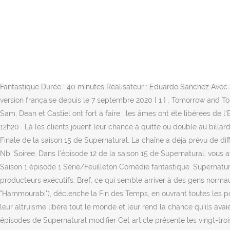
Au final, Supernatural se terminera probablement en 2020 avec 322 épisodes. Matinée. Sam et Dean arrivent aux coordonnées fournies par Garth, et ils atterrissent dans un bar. Celui-ci commence alors à torturer Sam avant de lui montrer un futur où tous ses amis meurent les uns après les autres, où Castiel devient fou et où Dean et lui finissent transformés en vampire. Série/Feuilleton Fantastique : Retrouvez, juste après sa diffusion aux États-Unis, un épisode inédit de la saison 15 de Supernatural, diffusé exclusivement en version originale sous-titrée. A première vue, il semblerait que ce soit un vampire grâce à un croc trouvé près/dans la victime, mais une deuxième cheerleader se fait kidnapper et les Winchester soupçonne Veronica, une cheerleader qui deviendrait la cheffe des cheeleaders si les deux autres disparaissaient, mais elle porte un appareil dentaire et ne peut donc pas être le vampire, il s’avère finalement que le vampire n'est autre que Billy le petit ami de la première victime, ce dernier empêche ses parents de tuer Sam et Dean pour le protéger. Saison 3; Saison 4; Saison 5; Saison 6; Saison 7 ; Saison 8; Saison 9; Saison 10; Saison 11; Saison 12; Saison 13; Saison 14; Saison 15; Genre : Fantastique Durée : 40 minutes Réalisateur : Eduardo Sanchez Avec Jared Padalecki, Jensen Ackles, Alexander Calvert, Misha Collins Nationalité : Etats-Unis Année : 2020. Elle est également diffusée en version française depuis le 7 septembre 2020 [ 1 ] . Tomorrow and Tomorrow and Tomorrow: A Lockdown Christmas 1603 Fantastique; 45 min; 2019; 15 saisons; 217 épisodes; Synopsis - Supernatural (S15E01) Sam, Dean et Castiel ont fort à faire : les âmes ont été libérées de l'Enfer ! Alors que l'on apprenait le report de l'ultime épisode de la saison 15 de Supernatural … Par Clara Carlesimo Le 23 mars 2019 à 12h20 . Là les clients jouent leur chance à quitte ou double au billard,mais s'ils perdent c'est la mort assurée s'ils sortent du bar. La semaine dernière, Jensen Ackles et Jared Padalecki teasaient le Series Finale de la saison 15 de Supernatural. La chaîne a déjà prévu de diffuser le dénouement, … La date de diffusion du dernier épisode de la saison 15 de Supernatural. originale 7 octobre 2015 – 25 mai 2016 Nb. Soirée. Dans l’épisode 12 de la saison 15 de Supernatural, vous avez pu suivre Chuck qui terrassait les mondes. Le programme télévision de SERIE CLUB - mardi (22/12/2020) 20:55 Super Hero Family Saison 1 épisode 1 Série/Feuilleton Comédie fantastique. Supernatural, ou Surnaturel au Québec, est une série télévisée fantastique américaine créée par Eric Kripke et produite par McG, un des producteurs exécutifs. Bref, ce qui semble arriver à des gens normaux. Dieu, faisant une crise d'enfant pourri gâté, parce que Dean ne tue pas Jack et que Sam lui ai tiré dessus avec "L'égalisateur" (ou "Hammourabi"), déclenche la Fin des Temps, en ouvrant toutes les portes de l'Enfer (sans exception). CANAL+ Séries : L'offre canon pour regarder les séries CANAL+. Malgré leur défaite,Fortuna,étonnée par leur altruisme libère tout le monde et leur rend la chance qu'ils avaient tous perdue. Sam et Eileen sont confrontés à une vérité un peu brutale. d'épisodes 23 Chronologie Saison 10 Saison 12 Liste des épisodes de Supernatural modifier Cet article présente les vingt-trois épisodes de la onzième saison de la série télévisée américaine Su