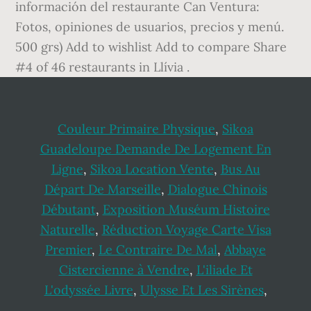
información del restaurante Can Ventura:
Fotos, opiniones de usuarios, precios y menú.
500 grs) Add to wishlist Add to compare Share
#4 of 46 restaurants in Llívia .
Couleur Primaire Physique
,
Sikoa
Guadeloupe Demande De Logement En
Ligne
,
Sikoa Location Vente
,
Bus Au
Départ De Marseille
,
Dialogue Chinois
Débutant
,
Exposition Muséum Histoire
Naturelle
,
Réduction Voyage Carte Visa
Premier
,
Le Contraire De Mal
,
Abbaye
Cistercienne à Vendre
,
L'iliade Et
L'odyssée Livre
,
Ulysse Et Les Sirènes
,