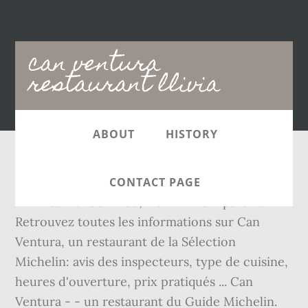
Main
can ventura
navigation
restaurant llivia
ABOUT
HISTORY
Mediterranean, Spanish, Vegetarian options. 47
CONTACT PAGE
m - 1 Carrer del Troc, 17527 Llivia A partir ...
Retrouvez toutes les informations sur Can
Ventura, un restaurant de la Sélection
Michelin: avis des inspecteurs, type de cuisine,
heures d'ouverture, prix pratiqués ... Can
Ventura - - un restaurant du Guide Michelin.