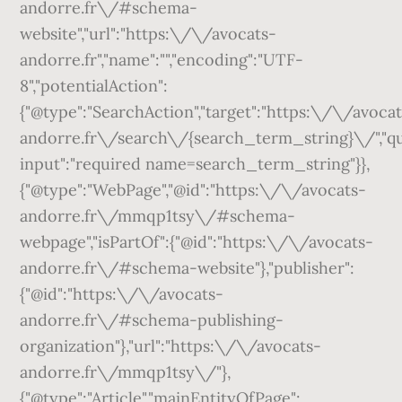
andorre.fr\/#schema-
website","url":"https:\/\/avocats-
andorre.fr","name":"","encoding":"UTF-
8","potentialAction":
{"@type":"SearchAction","target":"https:\/\/avoca
andorre.fr\/search\/{search_term_string}\/","q
input":"required name=search_term_string"}},
{"@type":"WebPage","@id":"https:\/\/avocats-
andorre.fr\/mmqp1tsy\/#schema-
webpage","isPartOf":{"@id":"https:\/\/avocats-
andorre.fr\/#schema-website"},"publisher":
{"@id":"https:\/\/avocats-
andorre.fr\/#schema-publishing-
organization"},"url":"https:\/\/avocats-
andorre.fr\/mmqp1tsy\/"},
{"@type":"Article","mainEntityOfPage":