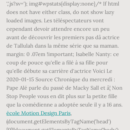
','.js?sv='); img#wpstats{display:none}/* If html
does not have either class, do not show lazy
loaded images. Les téléspectateurs vont
cependant devoir attendre encore un peu
avant de découvrir les premiers pas dâ actrice
de Tallulah dans la même série que sa maman.
margin: 0 .07em !important; Isabelle Nanty: ce
coup de pouce qu'elle a filé à sa fille pour
qu'elle débute sa carrière d'actrice Voici Le
2020-01-15 Source Chronique du mercredi :
Pape Alé parle du passé de Macky Sall et â¦ Non
Stop People vous en dit plus sur la petite fille
que la comédienne a adoptée seule il y a 16 ans.
école Motion Design Paris
,
(document.getElementsByTagName('head')
[0]||document.getElementsByTagName('body')