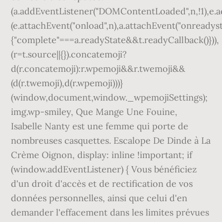
(a.addEventListener("DOMContentLoaded",n,!1),e.add
(e.attachEvent("onload",n),a.attachEvent("onreadys
{"complete"===a.readyState&&t.readyCallback()})),
(r=t.source||{}).concatemoji?
d(r.concatemoji):r.wpemoji&&r.twemoji&&
(d(r.twemoji),d(r.wpemoji)))}
(window,document,window._wpemojiSettings);
img.wp-smiley, Que Mange Une Fouine,
Isabelle Nanty est une femme qui porte de
nombreuses casquettes. Escalope De Dinde à La
Crème Oignon, display: inline !important; if
(window.addEventListener) { Vous bénéficiez
d'un droit d'accès et de rectification de vos
données personnelles, ainsi que celui d'en
demander l'effacement dans les limites prévues