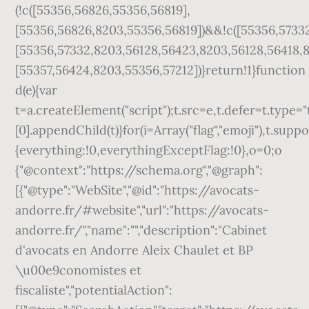
(!c([55356,56826,55356,56819],
[55356,56826,8203,55356,56819])&&!c([55356,57332
[55356,57332,8203,56128,56423,8203,56128,56418,8
[55357,56424,8203,55356,57212])}return!1}function
d(e){var
t=a.createElement("script");t.src=e,t.defer=t.type
[0].appendChild(t)}for(i=Array("flag","emoji"),t.supp
{everything:!0,everythingExceptFlag:!0},o=0;o
{"@context":"https://schema.org","@graph":
[{"@type":"WebSite","@id":"https://avocats-
andorre.fr/#website","url":"https://avocats-
andorre.fr/","name":"","description":"Cabinet
d'avocats en Andorre Aleix Chaulet et BP
\u00e9conomistes et
fiscaliste","potentialAction":