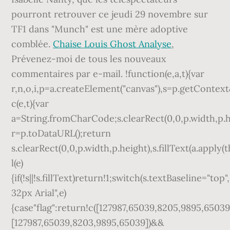
pourront retrouver ce jeudi 29 novembre sur
TF1 dans "Munch" est une mère adoptive
comblée.
Chaise Louis Ghost Analyse
,
Prévenez-moi de tous les nouveaux
commentaires par e-mail. !function(e,a,t){var
r,n,o,i,p=a.createElement("canvas"),s=p.getContex
c(e,t){var
a=String.fromCharCode;s.clearRect(0,0,p.width,p.heig
r=p.toDataURL();return
s.clearRect(0,0,p.width,p.height),s.fillText(a.apply(
l(e)
{if(!s||!s.fillText)return!1;switch(s.textBaseline="top
32px Arial",e)
{case"flag":return!c([127987,65039,8205,9895,65039
[127987,65039,8203,9895,65039])&&