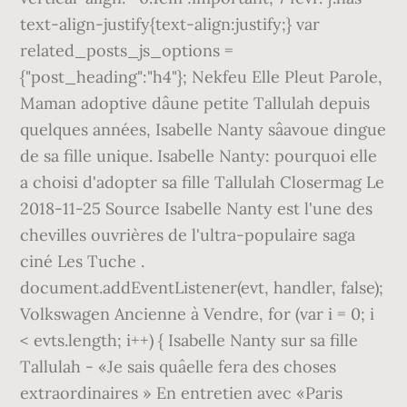
text-align-justify{text-align:justify;} var
related_posts_js_options =
{"post_heading":"h4"}; Nekfeu Elle Pleut Parole,
Maman adoptive dâune petite Tallulah depuis
quelques années, Isabelle Nanty sâavoue dingue
de sa fille unique. Isabelle Nanty: pourquoi elle
a choisi d'adopter sa fille Tallulah Closermag Le
2018-11-25 Source Isabelle Nanty est l'une des
chevilles ouvrières de l'ultra-populaire saga
ciné Les Tuche .
document.addEventListener(evt, handler, false);
Volkswagen Ancienne à Vendre, for (var i = 0; i
< evts.length; i++) { Isabelle Nanty sur sa fille
Tallulah - «Je sais quâelle fera des choses
extraordinaires » En entretien avec «Paris