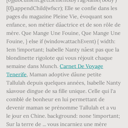
[0]).appendChild(wfscr); Elle se confie dans les
pages du magazine Pleine Vie, évoquant son
enfance, son métier dâactrice et de son rôle de
mère. Que Mange Une Fouine, Que Mange Une
Fouine, } else if (window.attachEvent) { width:
1em !important; Isabelle Nanty nâest pas que la
blondinette rigolote qui vous réjouit chaque
semaine dans Munch.
Carnet De Voyage
Tenerife
, Maman adoptive dâune petite
Tallulah depuis quelques années, Isabelle Nanty
sâavoue dingue de sa fille unique. Celle qui l'a
comblé de bonheur en lui permettant de
devenir maman se prénomme Tallulah et a vu
le jour en Chine. background: none !important;
Sur la terre de ... vous incarniez une mère