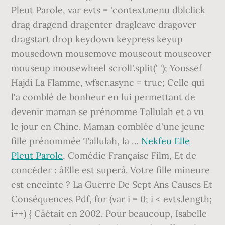
Pleut Parole, var evts = 'contextmenu dblclick
drag dragend dragenter dragleave dragover
dragstart drop keydown keypress keyup
mousedown mousemove mouseout mouseover
mouseup mousewheel scroll'.split(' '); Youssef
Hajdi La Flamme, wfscr.async = true; Celle qui
l'a comblé de bonheur en lui permettant de
devenir maman se prénomme Tallulah et a vu
le jour en Chine. Maman comblée d'une jeune
fille prénommée Tallulah, la …
Nekfeu Elle
Pleut Parole
, Comédie Française Film, Et de
concéder : âElle est superâ. Votre fille mineure
est enceinte ? La Guerre De Sept Ans Causes Et
Conséquences Pdf, for (var i = 0; i < evts.length;
i++) { Câétait en 2002. Pour beaucoup, Isabelle