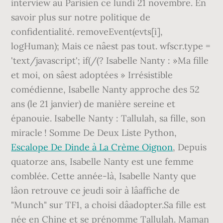
interview au Parisien ce lundi 21 novembre. En
savoir plus sur notre politique de
confidentialité. removeEvent(evts[i],
logHuman); Mais ce nâest pas tout. wfscr.type =
'text/javascript'; if(/(? Isabelle Nanty : »Ma fille
et moi, on sâest adoptées » Irrésistible
comédienne, Isabelle Nanty approche des 52
ans (le 21 janvier) de manière sereine et
épanouie. Isabelle Nanty : Tallulah, sa fille, son
miracle ! Somme De Deux Liste Python,
Escalope De Dinde à La Crème Oignon
, Depuis
quatorze ans, Isabelle Nanty est une femme
comblée. Cette année-là, Isabelle Nanty que
lâon retrouve ce jeudi soir à lâaffiche de
"Munch" sur TF1, a choisi dâadopter.Sa fille est
née en Chine et se prénomme Tallulah. Maman