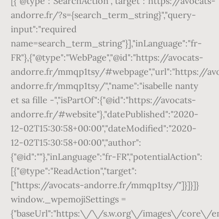
[{"@type":"SearchAction","target":"https://avocats-
andorre.fr/?s={search_term_string}","query-
input":"required
name=search_term_string"}],"inLanguage":"fr-
FR"},{"@type":"WebPage","@id":"https://avocats-
andorre.fr/mmqp1tsy/#webpage","url":"https://av
andorre.fr/mmqp1tsy/","name":"isabelle nanty
et sa fille -","isPartOf":{"@id":"https://avocats-
andorre.fr/#website"},"datePublished":"2020-
12-02T15:30:58+00:00","dateModified":"2020-
12-02T15:30:58+00:00","author":
{"@id":""},"inLanguage":"fr-FR","potentialAction":
[{"@type":"ReadAction","target":
["https://avocats-andorre.fr/mmqp1tsy/"]}]}]}
window._wpemojiSettings =
{"baseUrl":"https:\/\/s.w.org\/images\/core\/emo