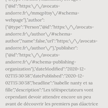
{"@id":"https:\/\/avocats-
andorre.fr\/mmqp1tsy\/#schema-
webpage"},"author":
{"@type":"Person","@id":"https:\/\/avocats-
andorre.fr\/author\/#schema-
author","name":false,"url":"https:\/\/avocats-
andorre.fr\/author\/"},"publisher":
{"@id":"https:\/\/avocats-
andorre.fr\/#schema-publishing-
organization"},"dateModified":"2020-12-
02T15:30:58","datePublished":"2020-12-
02T15:30:58","headline":"isabelle nanty et sa
fille","description":"Les téléspectateurs vont
cependant devoir attendre encore un peu
avant de découvrir les premiers pas dâactrice