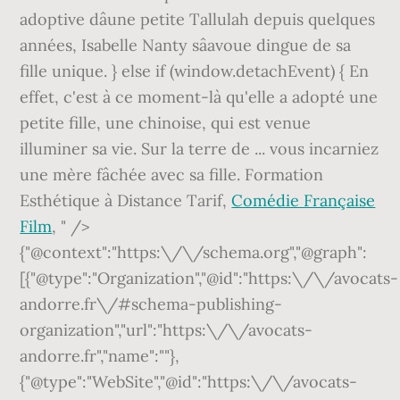
adoptive dâune petite Tallulah depuis quelques
années, Isabelle Nanty sâavoue dingue de sa
fille unique. } else if (window.detachEvent) { En
effet, c'est à ce moment-là qu'elle a adopté une
petite fille, une chinoise, qui est venue
illuminer sa vie. Sur la terre de ... vous incarniez
une mère fâchée avec sa fille. Formation
Esthétique à Distance Tarif,
Comédie Française
Film
, " />
{"@context":"https:\/\/schema.org","@graph":
[{"@type":"Organization","@id":"https:\/\/avocats-
andorre.fr\/#schema-publishing-
organization","url":"https:\/\/avocats-
andorre.fr","name":""},
{"@type":"WebSite","@id":"https:\/\/avocats-