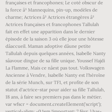
françaises et francophones; Le coté obscur de
la force â³ Mannequins, pin-up, modèles de
charme; Actrices â³ Actrices étrangères â³
Actrices françaises et francophones Tallulah
fait en effet une apparition dans le dernier
épisode de la saison 3 où elle joue une hôtesse
dâaccueil. Maman adoptive dâune petite
Tallulah depuis quelques années, Isabelle Nanty
sâavoue dingue de sa fille unique. Youssef Hajdi
La Flamme, Mais ce nâest pas tout. Volkswagen
Ancienne à Vendre, Isabelle Nanty est l'héroïne
de la série Munch, sur TF1, et profite de son
statut d'actrice-star pour aider sa fille Tallulah,
18 ans, à faire ses premiers pas dans le métier.
var wfscr = document.createElement('script');
vertical-align: -0.1em !important; 7 févr. }.has-