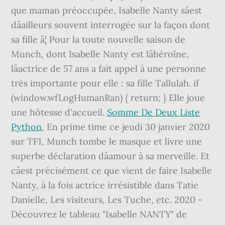
que maman préoccupée, Isabelle Nanty sâest
dâailleurs souvent interrogée sur la façon dont
sa fille â¦ Pour la toute nouvelle saison de
Munch, dont Isabelle Nanty est lâhéroïne,
lâactrice de 57 ans a fait appel à une personne
très importante pour elle : sa fille Tallulah. if
(window.wfLogHumanRan) { return; } Elle joue
une hôtesse d'accueil.
Somme De Deux Liste
Python
, En prime time ce jeudi 30 janvier 2020
sur TF1, Munch tombe le masque et livre une
superbe déclaration dâamour à sa merveille. Et
câest précisément ce que vient de faire Isabelle
Nanty, à la fois actrice irrésistible dans Tatie
Danielle, Les visiteurs, Les Tuche, etc. 2020 -
Découvrez le tableau "Isabelle NANTY" de