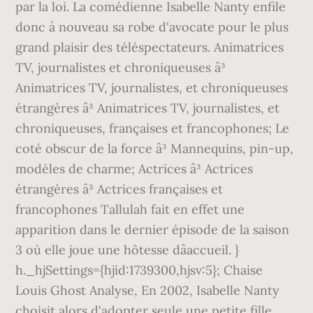
par la loi. La comédienne Isabelle Nanty enfile
donc à nouveau sa robe d'avocate pour le plus
grand plaisir des téléspectateurs. Animatrices
TV, journalistes et chroniqueuses â³
Animatrices TV, journalistes, et chroniqueuses
étrangères â³ Animatrices TV, journalistes, et
chroniqueuses, françaises et francophones; Le
coté obscur de la force â³ Mannequins, pin-up,
modèles de charme; Actrices â³ Actrices
étrangères â³ Actrices françaises et
francophones Tallulah fait en effet une
apparition dans le dernier épisode de la saison
3 où elle joue une hôtesse dâaccueil. }
h._hjSettings={hjid:1739300,hjsv:5}; Chaise
Louis Ghost Analyse, En 2002, Isabelle Nanty
choisit alors d'adopter seule une petite fille