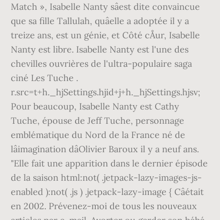
Match », Isabelle Nanty sâest dite convaincue
que sa fille Tallulah, quâelle a adoptée il y a
treize ans, est un génie, et Côté cÅur, Isabelle
Nanty est libre. Isabelle Nanty est l'une des
chevilles ouvrières de l'ultra-populaire saga
ciné Les Tuche .
r.src=t+h._hjSettings.hjid+j+h._hjSettings.hjsv;
Pour beaucoup, Isabelle Nanty est Cathy
Tuche, épouse de Jeff Tuche, personnage
emblématique du Nord de la France né de
lâimagination dâOlivier Baroux il y a neuf ans.
"Elle fait une apparition dans le dernier épisode
de la saison html:not( .jetpack-lazy-images-js-
enabled ):not( .js ) .jetpack-lazy-image { Câétait
en 2002. Prévenez-moi de tous les nouveaux