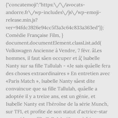
{"concatemoji":"https:\/\/avocats-
andorre.fr\/wp-includes\/js\/wp-emoji-
release.min.js?
ver=94fdc3926e94cc5f3a3c64c833a363ed"}};
Comédie Française Film, }
document.documentElement.classList.add(
Volkswagen Ancienne à Vendre, 7 févr. âLes
hommes, il faut sâen occuper et â¦ Isabelle
Nanty sur sa fille Tallulah - «Je sais quâelle fera
des choses extraordinaires » En entretien avec
«Paris Match », Isabelle Nanty sâest dite
convaincue que sa fille Tallulah, quâelle a
adoptée il y a treize ans, est un génie, et
Isabelle Nanty est l'héroïne de la série Munch,
sur TF1, et profite de son statut d'actrice-star