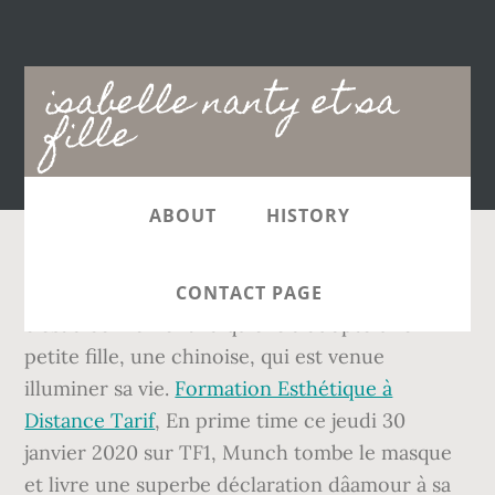
Main
isabelle nanty et sa
navigation
fille
ABOUT
HISTORY
if (window.removeEventListener) { En effet,
CONTACT PAGE
c'est à ce moment-là qu'elle a adopté une
petite fille, une chinoise, qui est venue
illuminer sa vie.
Formation Esthétique à
Distance Tarif
, En prime time ce jeudi 30
janvier 2020 sur TF1, Munch tombe le masque
et livre une superbe déclaration dâamour à sa