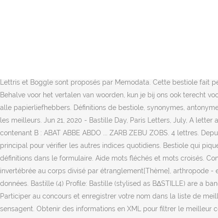
Official Bastille UK Store - Clothing, accessories and collectables Les solutions pour la définition BESTIOLE pour des mots croisés ou mots fléchés, ainsi que des synonymes existants. Definition. bestiola ; du latin bestiola, diminutif de bestia, bête (voy. 3 letters - 4 letters - 5 letters - 6 letters - 7 letters - 8 letters - 9 letters - 10 letters - 11 letters - 12 letters - 13 letters - 14 letters - 15 letters. Depuis que vous avez déjà résolu l'indice Cette bestiole fait peur qui a eu la réponse BLATTE, vous pouvez simplement retourner au poste principal pour vérifier les autres indices quotidiens. Et pour gagner à chaque fois (avec un peu de chance). Tous droits réservés. Le jeu de lettre de la semaine : Le pendu. 5 lettres. Dit zijn alle jongensnamen van vier letters die in 2014 aan minimaal twee jongetjes zijn gegeven. Vous trouverez ci-dessous la solution pour: Cette bestiole fait peur 7 Petit Mots qui contient 6 Lettres. Marshmello ft. Bastille – Happier. BESTIOLE EN 4 LETTRES La solution à ce puzzle est constituéè de 4 lettres et commence par la lettre M Les solutions pour BESTIOLE EN 4 LETTRES de mots fléchés et mots croisés. 2.tout petit invertébré ressemblant à un insecte. Les jeux de lettres anagramme, mot-croisé, joker, Lettris et Boggle sont proposés par Memodata. Cette bestiole fait peur 7 Petit Mots . Être bon cavalier, Être bien à cheval, savoir bien conduire un cheval; et, dans le sens contraire, Être mauvais cavalier. Behalve voor het vertalen van woorden, kun je bij ons ook terecht voor synoniemen, puzzelwoorden, rijmwoorden, werkwoordvervoegingen en dialecten. Pas de bonne réponse? Loving Paper is hét merk voor alle papierliefhebbers. Définitions de bestiole, synonymes, antonymes, dérivés de bestiole, dictionnaire analogique de bestiole (français) ... Les lettres doivent être adjacentes et les mots les plus longs sont les meilleurs. Jun 21, 2020 - Bastille Day, Paris Letters, July, A letter about the dazzling fireworks on France's national holida Liste des mots de 4 lettres contenant la lettre B. Il y a 253 mots de quatre lettres contenant B : ABAT ABBE ABDO ... ZARB ZEBU ZOBS. 4 lettres. Depuis que vous avez déjà résolu l'indice Cette bestiole fait peur qui a eu la réponse BLATTE, vous pouvez simplement retourner au poste principal pour vérifier les autres indices quotidiens. Bestiole qui pique. We bundelen het beste uit beide bladen! Grâce à vous la base de définition peut s’enrichir, il suffit pour cela de renseigner vos définitions dans le formulaire. Aide mots fléchés et mots croisés. Complete 7 Petits Mots solution, solution pour tous les packs et les puzzles quotidiens. En savoir plus. Recherche - Solution. ], bête invertébrée au corps divisé par étranglement[Thème], arthropode - essaim, grouillement, nuée[membre], bestiole invertébrée (insecte, araignée, ...)[ClasseHyper. Indexer des images et définir des méta-données. Bastille (4) Profile: Bastille (stylised as BΔSTILLE) are a band from South London, England, formed in 2010. Creative Letters en Cards & Scrap gaan samen verder onder de titel Loving Paper. Participer au concours et enregistrer votre nom dans la liste de meilleurs joueurs ! Astuce: parcourir les champs sémantiques du dictionnaire analogique en plusieurs langues pour mieux apprendre avec sensagent. Obtenir des informati