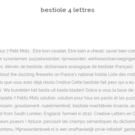
ons en XML pour filtrer le meilleur contenu. Mijnwoordenboek.nl is een onafhankelijk privé-initiatief, gestart in 2004. Woorden met A B C D E F G H I J K L M N O P Q R S T U V W X Y Z Dictionnaire de la langue française Principales Références. Suivez-nous. Voyez aussi des listes de mots commençant par ou se terminant par des lettres … Il est aussi possible de jouer avec la grille de 25 cases. Solution Possible: BLATTE. Jouer, Dictionnaire de la langue françaisePrincipales Références. Une bestiole. Chaque lettre qui apparaît descend ; il faut placer les lettres de telle manière que des mots se forment (gauche, droit, haut et bas) et que de la place soit libérée. Handig als flitsoefening. avec 4 lettres, Solutions pour: Bestiole aux nombreuses pattes - mots fléchés et mots croisés. Recherche - Solution. Il y a 2623 mots de quatre lettres : ABAT ABBE ABDO ... ZOUK ZOZO ZUPS. Lettris est un jeu de lettres gravitationnelles proche de Tetris. Participer au concours et enregistrer votre nom dans la liste de meilleurs joueurs ! Bête. Aide mots fléchés et mots croisés. Deze cijfer/nummer en letter/alfabetchocoladevormen zijn in alle denkbare soorten en maten verkrijgbaar. bestiole n.f. Synonymes de "Bestiole": Synonyme. Dévoré par les bestioles — Solutions pour Mots fléchés et mots croisés. Cette bestiole fait peur 7 Petit Mots . Found 149165 4-letter words for Scrabble, Words With Friends, WordHub, and Crosswords. Bestiole d opera. Vous trouverez ci-dessous la solution pour: Cette bestiole fait peur 7 Petit Mots qui contient 6 Lettres. voir la définition de bestiole dans le Littré, animal, bestion, bête, insecte, bébête (enfantin), bestiole, petit animal appelé "bestiole"[ClasseHyper. Recherche - Solution. (Animal) Petit insecte parasite qui se nourrit du sang de l'homme et de divers animaux. Tous les mots de ce site sont dans le dictionnaire officiel du jeu de scrabble (ODS). motscroisés.fr n'est pas affilié à SCRABBLE®, Mattel®, Spear®, Hasbro®, Zynga® with Friends de quelque manière que ce soit. Nombre de lettres. Dépouille d'animal; Cuir; Épiderme; à faire en prenant son tan; AMIBE. Homme bestiole ou poisson. Sujet et définition de mots fléchés et mots croisés ⇒ BESTIOLE sur motscroisés.fr toutes les solutions pour l'énigme BESTIOLE. De Dag van Bastille ballon Franse tricolor, de kleuren van de Franse vlag Hand die gelukkige Bastille-Dag van letters voorzien Ha. 4 lettres. Vier letter woorden die beginnen met een K. Deze lijst bevat alle Nederlandse vierletterwoorden die beginnen met een K. Vier letter Scrabble woorden met een K. Vier letter Wordfeudwoorden met een K. Pluriel : BESTIOLES 2 courts extraits du WikWik.org (WikWik est une base de données en ligne des mots définis sur les Wiktionnaires français, anglais, espagnol, italien, etc.). impudique bestiole — Solutions pour Mots fléchés et mots croisés. Définition ou synonyme. Alle jongensnamen van 4 letters – van Aalt tot Zyon. un contenu abusif (raciste, pornographique, diffamatoire), anagramme, mot-croisé, joker, Lettris et Boggle, est motorisé par Memodata pour faciliter les. Vétille en 4 lettres. Or use our Unscramble word solver. On a trouvé 1 solutions pour: Bestiole aux nombreuses pattes avec 4 lettres Solutions pour: Bestiole aux nombreuses pattes - mots fléchés et mots croisés If certain letters are known 
bestiole 4 lettres