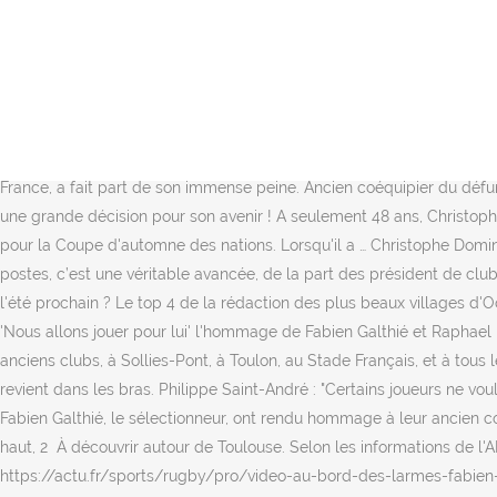
Fabien Galthié rend hommage à son ami. Selectionnez une région ou recherchez une ville, Fabien Galthié et Raphaël Ibanez ont rendu un hommage poignant à leur ami, Christophe Dominici. Mercato - PSG : Un signe inquiétant pour Lionel Messi ? L'ailier de Toulon Gabin Villière sera l'une des curiosités du XV de France face à l'Italie. Voici les quatre moments qui ont forgé sa légende. À la réception d’un jeu au pied par-dessus de Fabien Galthié, l’ailier de 1,72 m file dans l’en but. TOP 10 STUDIO . EXCLU - Mercato : Trois entraîneurs viennent de recaler l’OM ! Mercato - FC Nantes : La révélation de taille sur ce transfert bloqué par Domenech ! Christophe Dominici peut réciter les yeux fermés la suite de l’action. Mercato - Real Madrid : Zidane révèle les coulisses du départ d'Odegaard ! Mercato - PSG : La grande annonce de cette pépite du PSG sur son avenir ! Il aimait les boutades, on avait un très bon feeling avec lui. L'ancien ailier du XV de France est décédé à l'âge de 48 ans. C'est une légende de notre sport, il a porté le maillot bleu avec tellement d'énergie, de passion. Vu sa position, je sais ce qu’il va faire et j’entame très vite ma course. Lorsqu'il a appris la nouvelle, Fabien Galthié, le sélectionneur du XV de France, a fait part de son immense peine. Ancien coéquipier du défunt en équipe de France, Frédéric Michalak a tenu à lui rendre hommage. Il avait aussi cette folie. Mercato - Barcelone : Lionel Messi a pris une grande décision pour son avenir ! A seulement 48 ans, Christophe Dominici a trouvé la mort ce mardi. Fabien Galthié a dévoilé sa liste des 31 Bleus appelés à affronter l'Ecosse dimanche 22 novembre, pour la Coupe d'automne des nations. Lorsqu'il a … Christophe Dominici, mort ce mardi à l'âge de 48 ans, a été l'un des héros du XV de France et du Stade Français. Et c’est pareil pour tous les autres postes, c’est une véritable avancée, de la part des président de clubs français qui font davantage confiace aux jeunes par rapport aux étrangers. Mercato - Real Madrid : Un premier renfort déjà acté pour l'été prochain ? Le top 4 de la rédaction des plus beaux villages d'Occitanie, 3 Crue de la Seine : pourquoi le fleuve mythique de Paris ne devrait pas s'appeler comme ça, 4 Yvelines. Christophe Dominici - 'Nous allons jouer pour lui' l'hommage de Fabien Galthié et Raphael Ibanez. Accueil; Sport; Mort de Christophe Dominici : Le XV de France « va tâcher de lui rendre hommage » samedi face à l'Italie. À ses anciens clubs, à Sollies-Pont, à Toulon, au Stade Français, et à tous les supporters du rugby. Il y a dix ans, au bas mot, que le nom de Fabien Galthié circule pour reprendre l’équipe de France. Le ballon me revient dans les bras. Philippe Saint-André : "Certains joueurs ne voulaient pas partir en équipe de France", Abonnez-vous pour lire le journal PDF en illimité. Raphaël Ibanez, manager du quinze de France, et Fabien Galthié, le sélectionneur, ont rendu hommage à leur ancien coéquipier en équipe de France Christophe Dominici. La mamie était sûre qu'on lui avait piraté son compte en banque : elle tombe de haut, 2 À découvrir autour de Toulouse. Selon les informations de l'AFP, l'ancien international français se serait jeté d'un bâtiment désaffecté. Conception et design : Datagif. (©Capture d’écran L’Equipe), https://actu.fr/sports/rugby/pro/video-au-