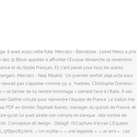
France. Christophe Dominici - 'Nous allons jouer pour lui' l'hommage de Fabien Galthié et Raphael Ibanez. Puis Dominici entre en scène. ». Report. Fabien Galthié. Ensuite, est-ce une bonne anticipation, un bon rebond? Rugby - XV de France : Charles Ollivon s’enflamme pour son rôle de capitaine ! Raison pour laquelle Fabien Parra, un n°9, y a joué, c’est une ineptie. «Fabien Galthié décide d’occuper très vite le camp Black. Mercato - OM : Thauvin a l’embarras du choix ! Trois Toulousains et un Castrais en font partis. Mercato - OM : Longoria pose ses conditions pour le successeur de Villas-Boas ! L’émotion était intense, ce mardi 24 novembre, lors de la conférence de presse hebdomadaire du XV de France à Marcoussis. Samedi, nous allons tâcher de lui rendre hommage au Stade de France », a déclaré le sélectionneur des Bleus dans des propos rapportés par L'Equipe. Mercato - ASSE : La grande annonce de Caïazzo sur le recrutement de l’ASSE ! « Je n'ai forcément que de très bons souvenirs avec (lui). Nous avons vécu de grandes et belles émotions ensemble sur le terrain mais surtout en équipe avec lui. A l’issue de leur journée d’entrainement avec le groupe France, Fabien Galthié et Raphaël Ibanez sont apparus très émus au moment d’évoquer le décès de leur ancien coéquipier et ami Christophe Dominici. Samedi, nous tâcherons de lui rendre hommage pic.twitter.com/2plxN2IWjd, — France Rugby (@FranceRugby) November 24, 2020, La voix empreinte d’émotion, Fabien Galthié, qui a également côtoyé Christophe Dominici au Stade Français, comme coéquipier (de 2001 à 2003) puis comme entraîneur (2008-2009), a enchaîné : « Nous pensons très fort à sa famille et à ses proches. Au rassemblement des Bleus, la voix prise par l’émotion, il a également promis de lui "rendre hommage" ce week-end face à l’Italie, lors de la 3e journée de la Coupe d’automne des nations. Mercato - PSG : Danilo Pereira valide totalement l'arrivée de Pochettino ! Les deux hommes forts du XV de France, Fabien Galthié et Raphaël Ibanez, ont eu du mal à trouver les mots . Décédé sur le coup, Christophe Dominici laisse un grand vide dans le monde du rugby. Analyse. OM - Polémique : Villas-Boas, incidents... Cette nouvelle annonce de taille ! Nous sommes tristes. Mercato - OM : McCourt, Arabie Saoudite… La vente de l’OM serait imminente ! Je laisse les théoriciens du rugby débattre. Vive émotion : l’Assemblée Nationale salue la mémoire de Christophe Dominici. C'est surtout notre ami. © 2008-2021 - le10sport.com est un site de la société 10 MEDIAS. Informé du décès de Christophe Dominic, Fabien Galthié a tenu, lui aussi, à lui adresser quelques mots. La voix empreinte d’émotion, Fabien Galthié, qui a également côtoyé Christophe Dominici au Stade Français, comme coéquipier (de 2001 à 2003) puis comme entraîneur (2008-2009), a … Playing next. Rugby - Top 14 : Le Racing 92 laisse volontiers la place à PSG/OM ! « Nous étions en séance de travail quand Bernard Laporte nous a informés de la terrible nouvelle », a d’abord expliqué le manager du XV de France, Raphael Ibanez. J'ai partagé pleins de bons moments avec lui dans la vie de groupe », a-t-il confié dans des propos rapportés par L'Equipe. © 2021 actu.fr, détenu et coexploité par Publihebdos et ses filiales.Hébergement dédié : Groupe DIS, Digital Ad Trust et ACPM. Mercato -