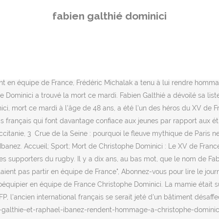
bord-des-larmes-fabien-galthie-et-raphael-ibanez-rendent-hommage-a-christophe-dominici_37690083.html, « Un mythe », « une légende », « un ami » : Les nombreux hommages après le décès de Christophe Dominici, Patrick Tabacco après le décès de son ami Christophe Dominici : « Domi aimait tant la vie… », VIDEO. Christophe Dominici est décédé brutalement ce mardi à l'âge de 48 ans. Mercato - OM : Bernard Tapie interpelle Frank McCourt pour la vente de l’OM ! Rugby - XV de France : La satisfaction de Charles Ollivon après la victoire contre l’Écosse . Christophe Dominici est décédé ce mardi 24 novembre. XV DE FRANCE - Sous le choc, quelques heures seulement après l'annonce du tragique décès de Christophe Dominici, le sélectionneur Fabien Galthié et le manager R Foot : Toutes les infos mercato du 5 février. Après la disparition de Christophe Dominici, Fabien Galthié et Raphaël Ibanez ont partagé leur tristesse et ont rappelé tout le respect qu'ils ont pour leur ancien coéquipier. 2:15. Mercato - Real Madrid : Tout se met en place pour ce dossier brûlant ! Mercato - OM : Cette énorme bombe lâchée sur la vente imminente de l’OM ! Christophe Dominici. Fabien Galthié, né le 20 mars 1969 à Cahors dans le Lot, est un joueur international français de rugby à XV, évoluant au poste de demi de mêlée au sein de l'effectif du Stade français après avoir quitté en 2001 l' US Colomiers où il effectue l'essentiel de sa carrière. See more about. Added 3 days ago. Avec les petits jeunes, il était toujours là pour nous, pour nous rassurer. Adieu Domi…actu.pub.dfpTargeting.semantique = ; 1 Toulouse. Playing now. Manchester United : Solskjaer annonce une bonne nouvelle pour Cavani ! Fabien Galthié explique son choix et revient sur le parcours de cet ancien septiste. Un très bel hommage qui a eu lieu sous les yeux de la veuve de Christophe Dominici, et de son père. Mercato - ASSE : Les vérités de Caïazzo sur l’échec Mostafa Mohamed ! Mercato - OM : Frank McCourt doit-il vendre l’OM ? « Nous pensons très fort à sa famille et à ses proches. Manager du XV de France, Raphaël Ibanez s’est livré au sujet de la triste disparition de Christophe Dominici à l’instar du sélectionneur Fabien Galthié ces dernières heures. Le pervers en Kia noire a fait onze victimes, 5 Montpellier. Rugby : L'annonce forte de Galthié après le décès de Dominici Publié le 24 novembre 2020 à 22h35 par A.D. Christophe Dominici est décédé brutalement ce mardi à l'âge de 48 ans. Samedi (contre l’Italie, NDLR), nous allons tâcher de lui rendre hommage au Stade de France. C'était un peu le grand frère pour nous, surtout en équipe de France. En conférence de presse, Fabien Gatlhié et Raphaël Ibanez ont salué la mémoire de Christophe Dominici. Rugby - XV de France : Charles Ollivon dresse le bilan pour 2020 ! L’ancien ailier du Stade Français et de l’équipe de France avait 48 ans. Il avait à la fois un fort caractère, tout en étant sensible. Mercato - OM : Le prochain club de Florian Thauvin est déjà connu ! À ses anciens clubs, à Solliès-Pont, à Toulon, au Stade Français, et à tous les supporters du rugby. Aujourd’hui, Fabien Galthié a le choix, entre 5-6 joueurs. Après la disparition de Christophe Dominici, @FGalthie et @ibanez_raphael ont partagé leur tristesse et ont rappelé tout le respect qu'ils ont pour leur ancien coéquipier du #XVde
fabien galthié dominici