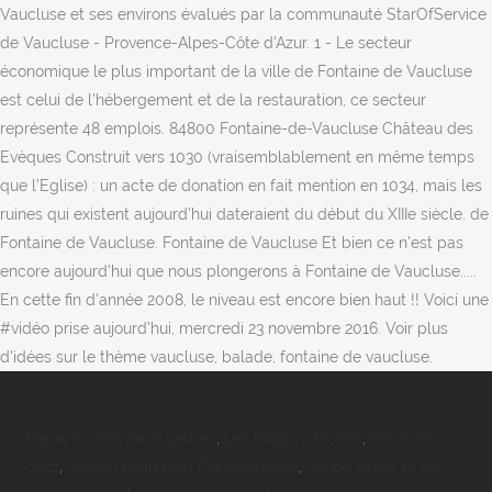
Vaucluse et ses environs évalués par la communauté StarOfService
de Vaucluse - Provence-Alpes-Côte d'Azur. 1 - Le secteur
économique le plus important de la ville de Fontaine de Vaucluse
est celui de l'hébergement et de la restauration, ce secteur
représente 48 emplois. 84800 Fontaine-de-Vaucluse Château des
Evèques Construit vers 1030 (vraisemblablement en même temps
que l’Eglise) : un acte de donation en fait mention en 1034, mais les
ruines qui existent aujourd’hui dateraient du début du XIIIe siècle. de
Fontaine de Vaucluse. Fontaine de Vaucluse Et bien ce n'est pas
encore aujourd'hui que nous plongerons à Fontaine de Vaucluse.....
En cette fin d'année 2008, le niveau est encore bien haut !! Voici une
#vidéo prise aujourd'hui, mercredi 23 novembre 2016. Voir plus
d'idées sur le thème vaucluse, balade, fontaine de vaucluse.
Pepie Synonyme 6 Lettres
,
Les Poppys Procès
,
Info Trafic
Sncf
,
Maison Plain Pied Finistère Nord
,
Seche Linge 10 Kg