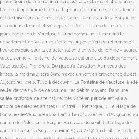
profondeurs de la terre une rivière aux eaux claires et abondantes.
Pas de danger immédiat pour la population, même si la prudence
est de mise pour admirer le spectacle -. Le niveau de la Sorgue est
exceptionnellement élevé depuis les fortes pluies de ces derniers
jours. Fontaine-de-Vaucluse est une commune située dans le
département de Vaucluse. Cette exsurgence sert de référence en
hydrogéologie pour la caractérisation d'un type dénommé « source
vauclusienne ». Fontaine-de-Vaucluse est une ville du département
Vaucluse (84). Prendre la D99 jusqu'à Cavaillon. Au niveau des
brises, la maximale sera 8km/h avec un vent en provenance du est.
Aujourd’hui, 73435 Tuyo à découvrir . La Fontaine de Vaucluse, à elle
seule, délivre 95 % de ce volume. Les débits moyens. Dans une
vallée profonde, ce site naturel très visité en période estivale a
inspiré de célèbres artistes (F. Mistral, F. Pétrarque, …). Le village de
Fontaine-de-Vaucluse appartient à l'arrondissement d'Avignon et au
canton de L'Isle-sur-la-Sorgue. Au niveau du seuil du Partage des
eaux à L’Isle sur la Sorgue, environ 63 % (12/19) du débit passe dans
la Sorgue de L’Isle (qui devient rapidement la Grande Sorgue puis la