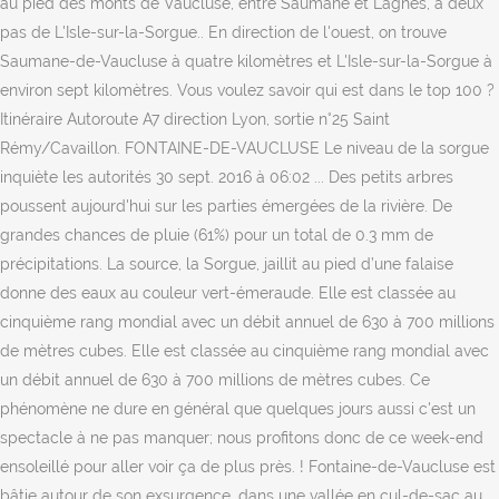
au pied des monts de Vaucluse, entre Saumane et Lagnes, à deux
pas de L'Isle-sur-la-Sorgue.. En direction de l'ouest, on trouve
Saumane-de-Vaucluse à quatre kilomètres et L'Isle-sur-la-Sorgue à
environ sept kilomètres. Vous voulez savoir qui est dans le top 100 ?
Itinéraire Autoroute A7 direction Lyon, sortie n°25 Saint
Rémy/Cavaillon. FONTAINE-DE-VAUCLUSE Le niveau de la sorgue
inquiète les autorités 30 sept. 2016 à 06:02 ... Des petits arbres
poussent aujourd'hui sur les parties émergées de la rivière. De
grandes chances de pluie (61%) pour un total de 0.3 mm de
précipitations. La source, la Sorgue, jaillit au pied d’une falaise
donne des eaux au couleur vert-émeraude. Elle est classée au
cinquième rang mondial avec un débit annuel de 630 à 700 millions
de mètres cubes. Elle est classée au cinquième rang mondial avec
un débit annuel de 630 à 700 millions de mètres cubes. Ce
phénomène ne dure en général que quelques jours aussi c'est un
spectacle à ne pas manquer; nous profitons donc de ce week-end
ensoleillé pour aller voir ça de plus près. ! Fontaine-de-Vaucluse est
bâtie autour de son exsurgence, dans une vallée en cul-de-sac au