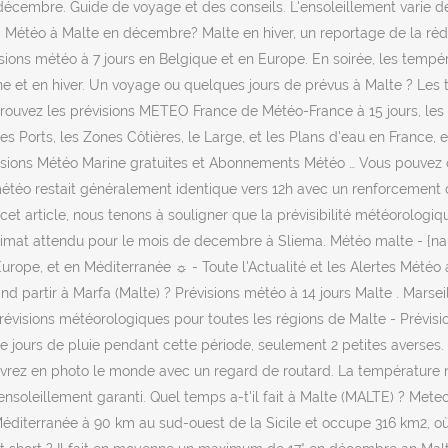
écembre. Guide de voyage et des conseils. L'ensoleillement varie de
. Météo à Malte en décembre? Malte en hiver, un reportage de la rédac
évisions météo à 7 jours en Belgique et en Europe. En soirée, les tem
n hiver. Un voyage ou quelques jours de prévus à Malte ? Les tempéra
rouvez les prévisions METEO France de Météo-France à 15 jours, les p
 Ports, les Zones Côtières, le Large, et les Plans d'eau en France, e
ons Météo Marine gratuites et Abonnements Météo … Vous pouvez con
. La météo restait généralement identique vers 12h avec un renforce
 cet article, nous tenons à souligner que la prévisibilité météorolog
climat attendu pour le mois de decembre à Sliema. Météo malte - {nam
n Europe, et en Méditerranée ☼ - Toute l'Actualité et les Alertes Mé
artir à Marfa (Malte) ? Prévisions météo à 14 jours Malte . Marseil,
évisions météorologiques pour toutes les régions de Malte - Prévisio
 jours de pluie pendant cette période, seulement 2 petites averses
uvrez en photo le monde avec un regard de routard. La température 
nsoleillement garanti. Quel temps a-t'il fait à Malte (MALTE) ? Meteo 
r Méditerranée à 90 km au sud-ouest de la Sicile et occupe 316 km2,