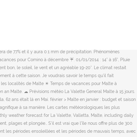
téo La Valette - {nameRegion} - Bulletin détaillé - Prévisions de
r, la Montagne, la Plage, le Golf, les Hippodromes - Toute
 un mois frais. Portugal. Consultez l'historique météo jour par jour
ons et risques de pluie. Météo Malta - Prévisions météorologiques à 14
res sont stables (15° le jour, 9° la nuit) et les précipitations sont
éo en décembre 2016 à La Valette à Malte a été agréable. En
é sera de 77% et il y aura 0.1 mm de précipitation. Phénomènes
cances pour Comino à décembre ☔. 01/01/2014 : 14° à 16°, Pluie
on, le soleil, le vent et un agréable 19-20°. Le climat restait
nt à cette saison. Je voudrais savoir le temps qu'il fait
les localités de Malte ☀ Temps de vacances pour Malte à
en an Malte. ☁ Prévisions météo La Valette General Malte à 15 jours.
62 ans était là en Mai. février > Malte en janvier : budget et saison
magnifique à sa manière. Les cartes météorologiques les plus
y weather forecast for La Valette, Valletta, Malte, including daily
t, plages et plongée… S’il est vrai que l’île nous offre plus de 300
nent les périodes ensoleillées et les périodes de mauvais temps, avec