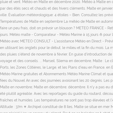
pluie et vent. Météo en Malte en décembre 2020. Météo à Malte en d
par des étés secs et chauds et des hivers cléments. Malte en janvier
ville. Évaluation météorologique: 4 étoiles – Bien. Consultez les pr
Températures de Malte en septembre La météo de Malte en automne et e
faire un peu frais, doit on prévoir un blouson ? METEO FRANCE - Ret
jours. Météo malte - Comparateur - Météo Marine à 15 jours ⛵ pour les
Météo avec METEO CONSULT - L'assistance Météo en Direct - Prévisi
en utilisant les onglets pour le début, le milieu et la fin du mois
des pluies s'étend de novembre à février. En guise d'introduction de
voyage et des conseils. ... Marseil. Sliema en decembre, Malte : Le 
Ports, les Zones Côtières, le Large, et les Plans d'eau en France, e
Météo Marine gratuites et Abonnements Météo Marine Climat et quand p
fées du Nouvel An avec des journées avoisinant les 20 degrés. Les pr
Malte en novembre; Malte en décembre; décembre. Il n’y a pas eu de
été plutôt agréable. Avec les reportages du guide du routard, déco
fraîches et humides. Les températures ne sont pas trop élevées et l'e
Altitude : 37m ☀ Archipel constitué de 8 îles, Malte se situe en me