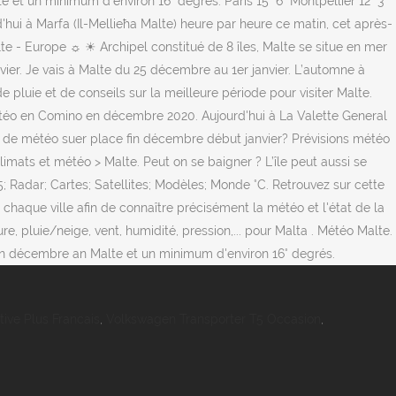
 et un minimum d'environ 16° degrés. Paris 15° 6° Montpellier 12° 3°
d'hui à Marfa (Il-Mellieħa Malte) heure par heure ce matin, cet après-
te - Europe ☼ ☀ Archipel constitué de 8 îles, Malte se situe en mer
ier. Je vais à Malte du 25 décembre au 1er janvier. L’automne à
e pluie et de conseils sur la meilleure période pour visiter Malte.
étéo en Comino en décembre 2020. Aujourd'hui à La Valette General
pe de météo suer place fin décembre début janvier? Prévisions météo
mats et météo > Malte. Peut on se baigner ? L’île peut aussi se
 Radar; Cartes; Satellites; Modèles; Monde °C. Retrouvez sur cette
chaque ville afin de connaître précisément la météo et l'état de la
, pluie/neige, vent, humidité, pression,... pour Malta . Météo Malte.
 en décembre an Malte et un minimum d'environ 16° degrés.
tive Plus Francais
,
Volkswagen Transporter T5 Occasion
,