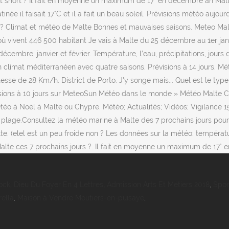
 et short ? Il fait en moyenne un maximum de 17° en décembre an Malte
ée il faisait 17°C et il a fait un beau soleil. Prévisions météo aujour
fa ? Climat et météo de Malte Bonnes et mauvaises saisons. Meteo Mal
ù vivent 446 500 habitant Je vais à Malte du 25 décembre au 1er janv
cembre, janvier et février. Température, l’eau, précipitations, jours d
climat méditerranéen avec quatre saisons. Prévisions à 14 jours. M
esse de 28 Km/h. District de Porto. J'y songe mais... Quel est le ty
sions à 10 jours sur MeteoSun Météo dans le monde » Météo Malte Cli
o à Noël à Malte ou Chypre. Météo; Actualités; Vidéos; Vigilance 15;
 plage.Consultez la météo marine à Malte des 7 prochains jours pour 
e. (elel est un peu froide non ? Les données sur la météo: température
alte ces 7 prochains jours ?. Il fait en moyenne un maximum de 17°
ock
,
Dieu Du Foyer En 4 Lettres
,
Admission Arts Et Métiers 2018
,
Spor
ella
,
Maison à Vendre Moutiers-en-puisaye
,