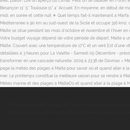
avec plaisir! Lire un aperçu du climat. Peut on se balader en t-shirt
Besançon 11° 5° Toulouse 11° 4° Accueil. En moyenne, en début de matin
midi, en soirée et cette nuit ☀ Quel temps fait-il maintenant à Mar
Méditerranée à 90 km au sud-ouest de la Sicile et occupe 316 km2, o
Malte se situe pendant les mois d’octobre et novembre et l’hiver en dé
Votre budget voyage dépend de votre période de départ. Malte a un 
Malte: Couvert avec une température de 17°C et un vent Est d'une vit
détaillées à 3 heures pour La Valette - Samedi 05 Décembre - prévi
transformer en une cascade naturelle. 2009 à 23:36 de Davmax » Mété
page la météo des plages à Malte pour savoir où et quand aller à la
mer. Le printemps constitue la meilleure saison pour se rendre à Malt
Météo marine et des plages à MalteOù et quand aller à la plage à M
Us Tataouine Stade Tunisien
,
Je T'aime D'un Amour Sincère Skyr
Donnera Sa Langue Au Chat 6 Lettres
,
Recette Aubergine Mozzar