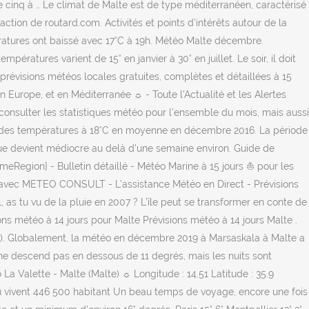
 cinq à … Le climat de Malte est de type méditerranéen, caractérisé
tion de routard.com. Activités et points d'intérêts autour de la
pératures ont baissé avec 17°C à 19h. Météo Malte décembre.
tures varient de 15° en janvier à 30° en juillet. Le soir, il doit
révisions météos locales gratuites, complètes et détaillées à 15
n Europe, et en Méditerranée ☼ - Toute l'Actualité et les Alertes
sulter les statistiques météo pour l'ensemble du mois, mais aussi
ment des températures à 18°C en moyenne en décembre 2016. La période
ique devient médiocre au delà d'une semaine environ. Guide de
eRegion} - Bulletin détaillé - Météo Marine à 15 jours ⛵ pour les
téo avec METEO CONSULT - L'assistance Météo en Direct - Prévisions
 as tu vu de la pluie en 2007 ? L’île peut se transformer en conte de
ns météo à 14 jours pour Malte Prévisions météo à 14 jours Malte .
. ). Globalement, la météo en décembre 2019 à Marsaskala à Malte a
ne descend pas en dessous de 11 degrés, mais les nuits sont
La Valette - Malte (Malte) ☼ Longitude : 14.51 Latitude : 35.9
 où vivent 446 500 habitant Un beau temps de voyage, encore une fois