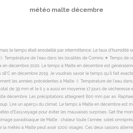
 et le il y a aussi en moyenne 17 jours de sécheresse en an Malte. Mé
météo malte décembre
TAILLEES A 15 JOURS sur la France, l'Europe, le Monde, l'Outreme
de décembre en France : vers des températures froides ? Décembre est
uin ,juillet, août, septembre, octobre, novembre, décembre. Précipitati
météo de votre voyage à 14 jours. Hiver (décembre à mars) Les températu
données statistiques sur les dernières années. Globalement, la mét
x, mais le temps était ensoleillé par intermittence. Le taux d'humidit
 Température de l’eau dans les localités de Comino ☀ Temps de va
ha en décembre 2020. Le temps à Malte en décembre est généralement b
°C en décembre 2019. Je voudrais savoir le temps qu'il fait exacteme
ment les années précédentes à Malte ☃ Température de l’eau dans 
total de 39 mm et le il y a aussi en moyenne 17 jours de sécheresse 
alte décembre. Les précipitations atteignent 600 mm par an. Raphaela, 
eaucoup. Lire un aperçu du climat. Le temps à Malte en décembre est 
téo d’Easyvoyage pour éviter les mauvaises surprises. Get the monthl
image paradisiaque de Malte : chaleur toute l’année, soleil omniprésen
 que la météo à Malte peut avoir 1000 visages. Ces deux saisons alter