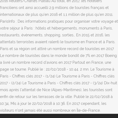
2016 Reuters/Charles Platiau Au total, en 2017, les hôteliers
franciliens ont ainsi accueilli 2,9 millions de touristes français et
internationaux de plus qu’en 2016 et 1,1 million de plus qu’en 2011.
ParisInfo : Des informations pratiques pour organiser votre voyage et
votre séjour à Paris : hôtels et hébergements, monuments à Paris,
restaurants, événements, shopping, sorties… En 2015 et 2016, les
attentats terroristes avaient ralenti le tourisme en France et à Paris.
Paris et sa région ont attiré un nombre record de touristes en 2017
Le nombre de touristes dans le monde bondit de 7% en 2017 Boeing
a livré un nombre record d'avions en 2017 Partout en France, une
page se tourne. Publié le : 22/02/2018 - 10:44. 2 mn. Le Tourisme à
Paris - Chiffres clés 2017 - (1/24) Le Tourisme à Paris - Chiffres clés
2017 - (2/24) Le Tourisme à Paris - Chiffres clés 2017 - (3/24) Dix-huit
mois après l'attentat de Nice (Alpes-Maritimes), les touristes sont
enfin de retour sur les terrasses de la ville. Publié le 22/02/2018 à
10:34, Mis à jour le 22/02/2018 à 10:36. En 2017 cependant, les
visiteurs n’ont jamais été aussi nombreux en Île-de-France.