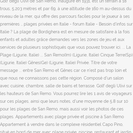
Golf degli Ulivi de San Remo, inauguré en 1931, est un terrain à 18
trous, 5.203 mètres et par 69, à une altitude de 160 m au-dessus du
niveau de la mer, qui offre des parcours faciles pour le joueur à ses
premières … plages privées en Italie - forum Italie - Besoin d'infos sur
Italie ? La plage de Bordighera est en mesure de satisfaire à la fois
enfants et adultes grâce demandes vers les zones de jeu et aux
services de plusieurs sophistiqués que vous pouvez trouver ici. ... La
Plage (Ligurie, Italie) ... San Remo(Im) (Ligurie, Italie) Cinque Terre(Sp)
(Ligurie, Italie) Gênes(Ge) (Ligurie, Italie) Privée. Titre de votre
message ... entre San Remo et Gênes car ce n'est pas trop loin et
que nous ne connaissons pas cette région. Composé d'un salon
avec cuisine, chambre, salle de bains et terrasse. Golf degli Ulivi sur
les hauteurs de San Remo. Vous pourrez lire les 1 avis de voyageurs
sur ces plages, ainsi que leurs notes, d'une moyenne de 5.8 sur 10
pour les plages de San Remo, mais aussi voir les photos de ces
plages. Appartements avec plage privée et piscine à San Remo
Appartement à vendre dans le complexe résidentiel Capo Pino,
situé en bord de mer avec plage privée, piscine, restaurant et jardin.