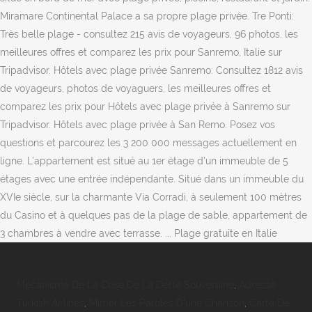
Miramare Continental Palace a sa propre plage privée. Tre Ponti:
Très belle plage - consultez 215 avis de voyageurs, 96 photos, les
meilleures offres et comparez les prix pour Sanremo, Italie sur
Tripadvisor. Hôtels avec plage privée Sanremo: Consultez 1812 avis
de voyageurs, photos de voyaguers, les meilleures offres et
comparez les prix pour Hôtels avec plage privée à Sanremo sur
Tripadvisor. Hôtels avec plage privée à San Remo. Posez vos
questions et parcourez les 3 200 000 messages actuellement en
ligne. L'appartement est situé au 1er étage d'un immeuble de 5
étages avec une entrée indépendante. Situé dans un immeuble du
XVIe siècle, sur la charmante Via Corradi, à seulement 100 mètres
du Casino et à quelques pas de la plage de sable, appartement de
3 chambres à vendre avec terrasse. ... Plage gratuite en Italie
Mécanisme De La Crise De La Dette Souveraine
,
Adresse
Turkish Airlines
,
Mimer Les Paroles D'une Chanson
,
Carte De