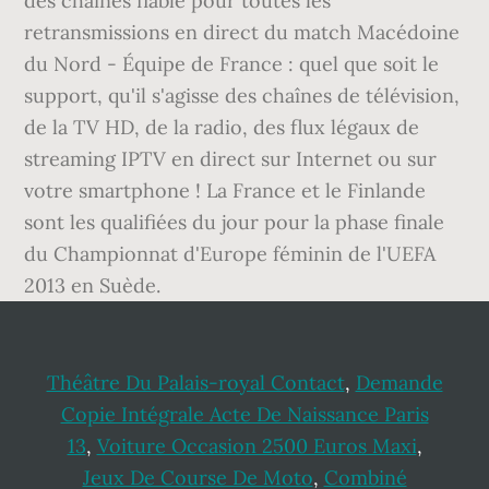
Théâtre Du Palais-royal Contact
,
Demande
Copie Intégrale Acte De Naissance Paris
13
,
Voiture Occasion 2500 Euros Maxi
,
Jeux De Course De Moto
,
Combiné